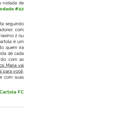
a rodada de
Rodada #22
ta seguindo
adores com
 máximo 2 ou
Cartola é um
rto quem irá
sta de cada
rdo com as
os Maria vai
l para você,
me com suas
Cartola FC