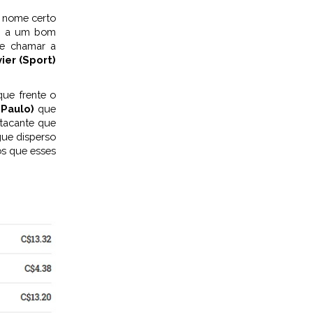
é nome certo
am a um bom
te chamar a
ier (Sport)
que frente o
Paulo)
que
atacante que
gue disperso
os que esses