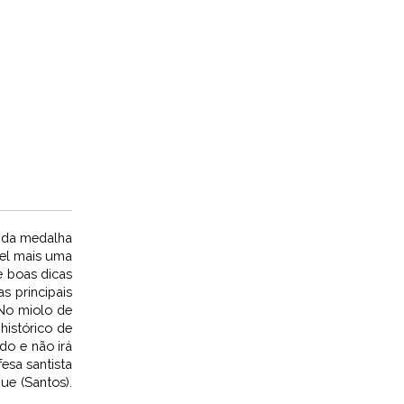
a da medalha
oel mais uma
e boas dicas
s principais
No miolo de
histórico de
do e não irá
sa santista
e (Santos).