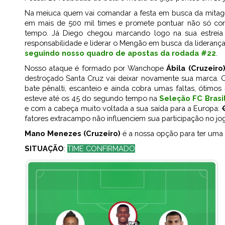
Na meiuca quem vai comandar a festa em busca da mita
em mais de 500 mil times e promete pontuar não só co
tempo. Já Diego chegou marcando logo na sua estreia
responsabilidade e liderar o Mengão em busca da lideran
seguindo nosso quadro de apostas da rodada #22
.
Nosso ataque é formado por Wanchope
Ábila (Cruzeiro
destroçado Santa Cruz vai deixar novamente sua marca. 
bate pênalti, escanteio e ainda cobra umas faltas, ótim
esteve até os 45 do segundo tempo na
Seleção FC Brasi
e com a cabeça muito voltada a sua saída para a Europa:
fatores extracampo não influenciem sua participação no jo
Mano Menezes (Cruzeiro)
é a nossa opção para ter uma 
SITUAÇÃO
:
TIME CONFIRMADO