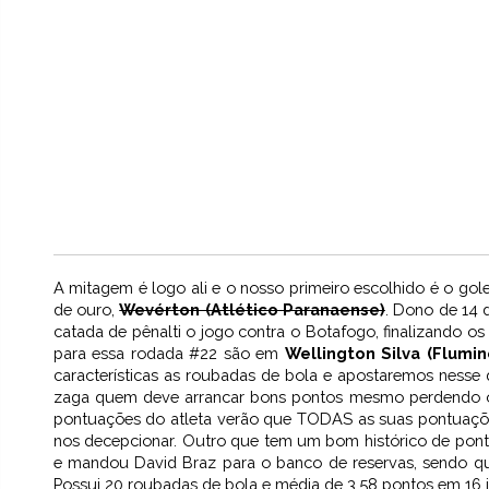
A mitagem é logo ali e o nosso primeiro escolhido é o go
de ouro,
Wevérton (Atlético Paranaense)
. Dono de 14 
catada de pênalti o jogo contra o Botafogo, finalizando os
para essa rodada #22 são em
Wellington Silva (Flumin
características as roubadas de bola e apostaremos ness
zaga quem deve arrancar bons pontos mesmo perdendo o
pontuações do atleta verão que TODAS as suas pontuações
nos decepcionar. Outro que tem um bom histórico de pont
e mandou David Braz para o banco de reservas, sendo qu
Possui 20 roubadas de bola e média de 3.58 pontos em 16 