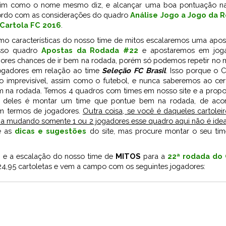
sim como o nome mesmo diz, e alcançar uma boa pontuação n
rdo com as considerações do quadro
Análise Jogo a Jogo da 
Cartola FC 2016
.
o características do nosso time de mitos escalaremos uma apos
sso quadro
Apostas da Rodada #22
e apostaremos em jog
ores chances de ir bem na rodada, porém só podemos repetir no
ogadores em relação ao time
Seleção FC Brasil
. Isso porque o 
o imprevisível, assim como o futebol, e nunca saberemos ao ce
 na rodada. Temos 4 quadros com times em nosso site e a propo
 deles é montar um time que pontue bem na rodada, de aco
m termos de jogadores.
Outra coisa, se você é daqueles cartoleir
ia mudando somente 1 ou 2 jogadores esse quadro aqui não é idea
e as
dicas e sugestões
do site, mas procure montar o seu ti
1
e a escalação do nosso time de
MITOS
para a
22ª rodada do 
,95 cartoletas e vem a campo com os seguintes jogadores: