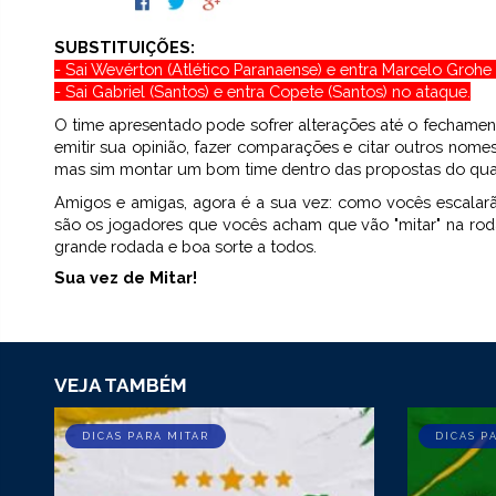
SUBSTITUIÇÕES:
- Sai Wevérton (Atlético Paranaense) e entra Marcelo Grohe 
- Sai Gabriel (Santos) e entra Copete (Santos) no ataque.
O time apresentado pode sofrer alterações até o fechame
emitir sua opinião, fazer comparações e citar outros nomes
mas sim montar um bom time dentro das propostas do qua
Amigos e amigas, agora é a sua vez: como vocês escalar
são os jogadores que vocês acham que vão "mitar" na rod
grande rodada e boa sorte a todos.
Sua vez de Mitar!
VEJA TAMBÉM
DICAS PARA MITAR
DICAS P