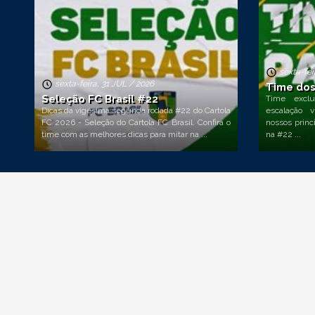
sexta-fei
sexta-feira, 31 JUL / 2026
Time dos
Seleção FC Brasil #22
Time exclu
Dicas da vigésima segunda rodada #22 do Cartola
escalação v
FC 2026 - Seleção do Cartola FC Brasil. Confira o
nossos princ
time com as melhores dicas para mitar na ...
na #22 ...