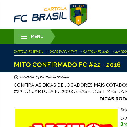
MENU
Toggle
navigation
CARTOLA FC BRASIL
»
DICAS PARA MITAR
»
CARTOLA FC 2016
»
22ª RO
MITO CONFIRMADO FC #22 - 2016
22/08/2016
| Por
Cartola FC Brasil
CONFIRA AS DICAS DE JOGADORES MAIS COTAD
#22 DO CARTOLA FC 2016: A BASE DOS TIMES DA
DICAS ROD
Sej
O
Bra