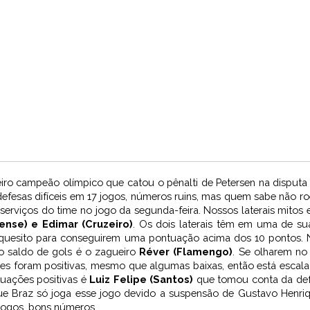
leiro campeão olímpico que catou o pênalti de Petersen na disput
defesas difíceis em 17 jogos, números ruins, mas quem sabe não r
 serviços do time no jogo da segunda-feira. Nossos laterais mitos 
ense) e Edimar (Cruzeiro)
. Os dois laterais têm em uma de sua
e quesito para conseguirem uma pontuação acima dos 10 pontos. 
 saldo de gols é o zagueiro
Réver (Flamengo)
. Se olharem no 
 foram positivas, mesmo que algumas baixas, então está escala
uações positivas é
Luiz Felipe (Santos)
que tomou conta da defe
e Braz só joga esse jogo devido a suspensão de Gustavo Henriqu
jogos, bons números.