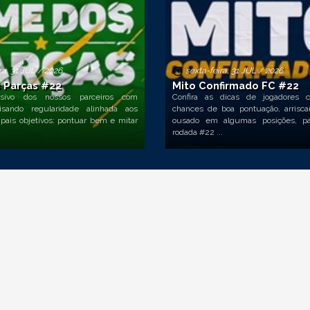
ra, 31 JUL / 2026
sexta-feira, 31 JUL / 2026
 Parças #22
Mito Confirmado FC #22
sivo dos nossos parceiros com
Confira as dicas de jogadores 
isando regularidade alinhada aos
chances de boa pontuação, arrisc
ipais objetivos: pontuar bem e mitar
ousado em algumas posições, pa
rodada #22 ...