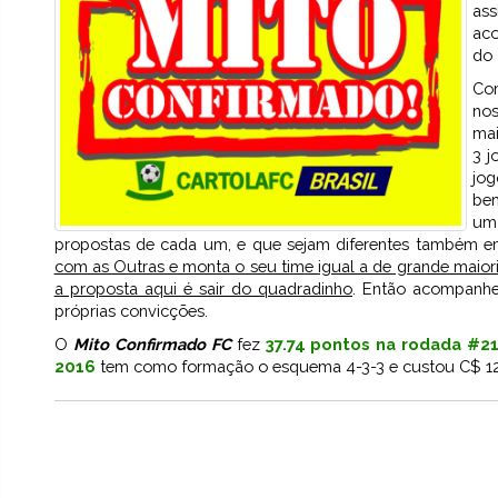
as
aco
do
Com
no
mai
3 j
jog
bem
um
propostas de cada um, e que sejam diferentes também e
com as Outras e monta o seu time igual a de grande maior
a proposta aqui é sair do quadradinho
. Então acompanh
próprias convicções.
O
Mito Confirmado FC
fez
37.74 pontos na rodada #2
2016
tem como formação o esquema 4-3-3 e custou C$ 124