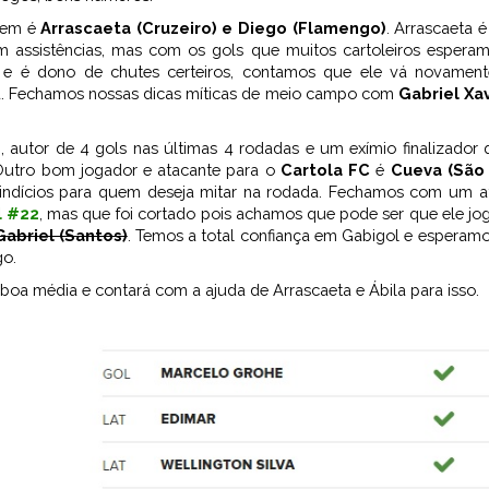
gem é
Arrascaeta (Cruzeiro) e Diego (Flamengo)
. Arrascaeta 
m assistências, mas com os gols que muitos cartoleiros esper
 e é dono de chutes certeiros, contamos que ele vá novamen
ça. Fechamos nossas dicas míticas de meio campo com
Gabriel Xav
)
, autor de 4 gols nas últimas 4 rodadas e um exímio finalizador 
Outro bom jogador e atacante para o
Cartola FC
é
Cueva (São 
os indícios para quem deseja mitar na rodada. Fechamos com um 
l #22
, mas que foi cortado pois achamos que pode ser que ele jo
Gabriel (Santos)
. Temos a total confiança em Gabigol e esperam
go.
boa média e contará com a ajuda de Arrascaeta e Ábila para isso.