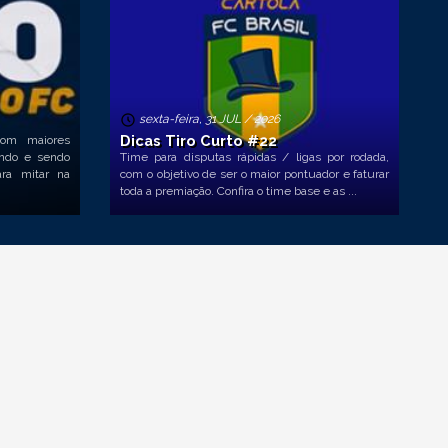
sexta-feira, 31 JUL / 2026
Dicas Tiro Curto #22
com maiores
ando e sendo
Time para disputas rápidas / ligas por rodada,
ra mitar na
com o objetivo de ser o maior pontuador e faturar
toda a premiação. Confira o time base e as ...