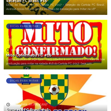
Seleção FC Brasil #16
Dicas da rodada #16 do Cartola FC 2017 - Seleção do Cartola FC Brasil.
Acesse nosso time e confira as dicas de escalação para mitar na 16ª ...
DICAS PARA MITAR
quinta-feira, 20 JUL / 2017
Mito Confirmado FC #16
Confira as dicas de jogadores mais cotados e com maiores chances de boa
pontuação para mitar na rodada #16 do Cartola FC 2017: Seja um ...
DICAS PARA MITAR
quinta-feira, 20 JUL / 2017
Surpresa FC Brasil #16