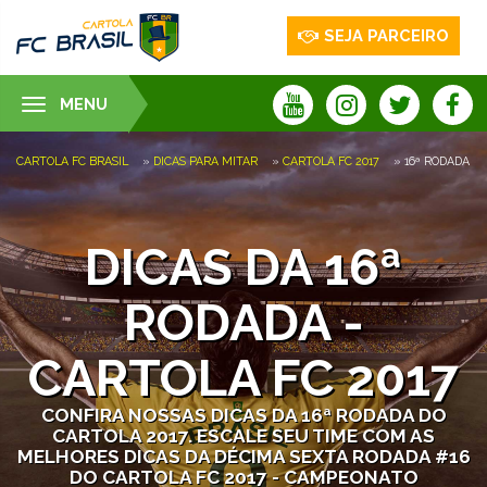
SEJA PARCEIRO
MENU
Toggle
navigation
CARTOLA FC BRASIL
»
DICAS PARA MITAR
»
CARTOLA FC 2017
» 16ª RODADA
DICAS DA 16ª
RODADA -
CARTOLA FC 2017
CONFIRA NOSSAS DICAS DA 16ª RODADA DO
CARTOLA 2017. ESCALE SEU TIME COM AS
MELHORES DICAS DA DÉCIMA SEXTA RODADA #16
DO CARTOLA FC 2017 - CAMPEONATO