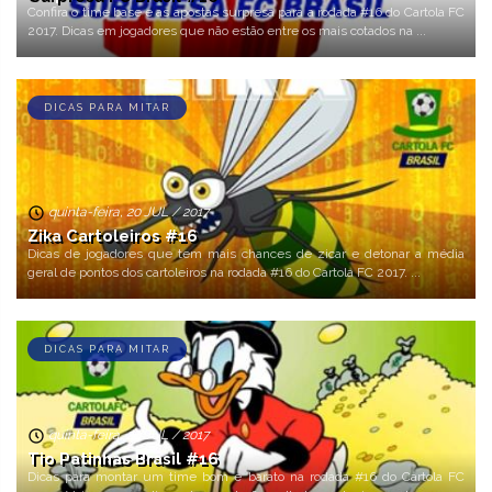
Confira o time base e as apostas surpresa para a rodada #16 do Cartola FC
2017. Dicas em jogadores que não estão entre os mais cotados na ...
DICAS PARA MITAR
quinta-feira, 20 JUL / 2017
Zika Cartoleiros #16
Dicas de jogadores que tem mais chances de zicar e detonar a média
geral de pontos dos cartoleiros na rodada #16 do Cartola FC 2017. ...
DICAS PARA MITAR
quinta-feira, 20 JUL / 2017
Tio Patinhas Brasil #16
Dicas para montar um time bom e barato na rodada #16 do Cartola FC