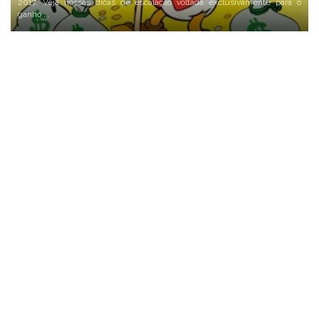
2017. Veja nossas dicas de escalação voltada exclusivamente para o
ganho ...