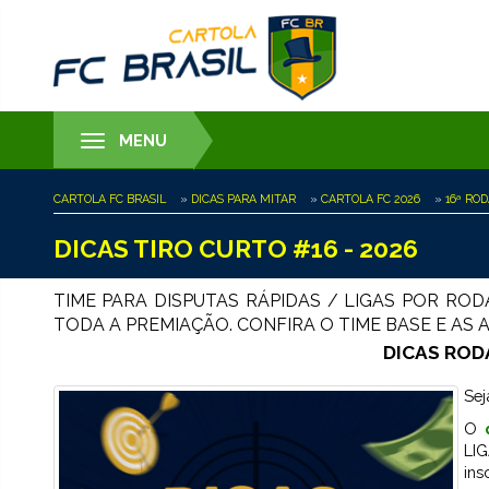
MENU
Toggle
navigation
CARTOLA FC BRASIL
»
DICAS PARA MITAR
»
CARTOLA FC 2026
»
16ª RO
DICAS TIRO CURTO #16 - 2026
TIME PARA DISPUTAS RÁPIDAS / LIGAS POR RO
TODA A PREMIAÇÃO. CONFIRA O TIME BASE E AS
DICAS ROD
Sej
O
LI
ins