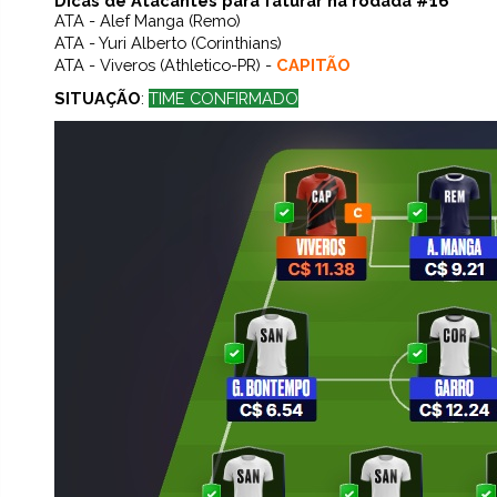
Dicas de Atacantes para faturar na rodada #16
ATA - Alef Manga (Remo)
ATA - Yuri Alberto (Corinthians)
ATA - Viveros (Athletico-PR) -
CAPITÃO
SITUAÇÃO
:
TIME CONFIRMADO