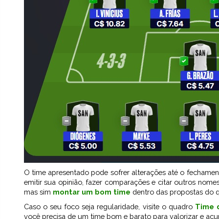
O time apresentado pode sofrer alterações até o fechame
emitir sua opinião, fazer comparações e citar outros nomes
mas sim
montar um bom time
dentro das propostas do 
Caso o seu foco seja regularidade, visite o quadro
Time 
você precisa de um time bom e barato para valorizar e ac