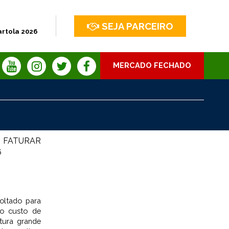
SEJA PARCEIRO
artola 2026
MERCADO FECHADO
E FATURAR
6
oltado para
o custo de
atura grande