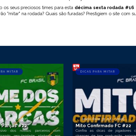
o os seus preciosos times para esta
décima sexta rodada #16 
o "mitar" na rodada? Quais são furadas? Prestigiem o site com su
ARA MITAR
DICAS PARA MITAR
ra, 31 JUL / 2026
sexta-feira, 31 JUL / 2026
 Parças #22
Mito Confirmado FC #22
sivo dos nossos parceiros com
Confira as dicas de jogadores 
isando regularidade alinhada aos
chances de boa pontuação, arrisc