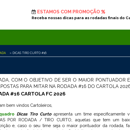
ESTAMOS COM PROMOÇÃO
Receba nossas dicas para as rodadas finais do C
DADA
» DICAS TIRO CURTO #16
DADA, COM O OBJETIVO DE SER O MAIOR PONTUADOR 
 APOSTAS PARA MITAR NA RODADA #16 DO CARTOLA 202
ADA #16 CARTOLA FC 2026
am bem vindos Cartoleiros,
quadro
Dicas Tiro Curto
apresenta um time especificamente v
GAS POR RODADA / TIRO CURTO, aquelas que tem um baix
crição e, caso o seu time seja o maior pontuador da rodada, f