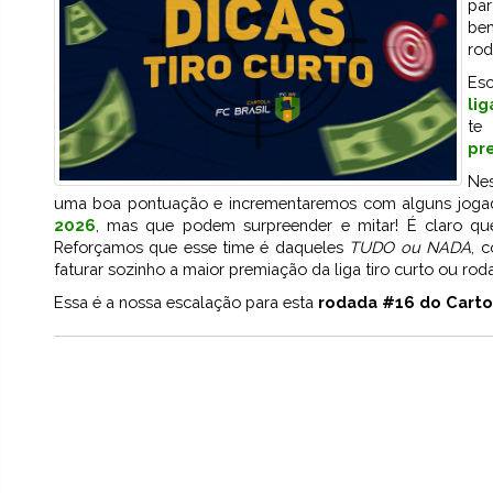
par
be
rod
Esc
lig
te
pre
Nes
uma boa pontuação e incrementaremos com alguns jogad
2026
, mas que podem surpreender e mitar! É claro q
Reforçamos que esse time é daqueles
TUDO ou NADA
, 
faturar sozinho a maior premiação da liga tiro curto ou rod
Essa é a nossa escalação para esta
rodada #16 do Carto