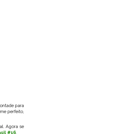
vontade para
me perfeito,
al. Agora se
asil #16
.