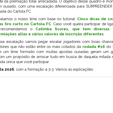
te da premiação total arrecadada. O objetivo desse quadro é mo
m ousado, com uma escalação diferenciada para SURPREENDER
ada do Cartola FC.
alamos o nosso time com base no tutorial:
Cinco dicas de c
as tiro curto no Cartola FC
. Caso você queira participar de liga
 recomendamos o
Catimba Scores
, que tem diversas 
miações altas e vários valores de inscrição diferentes
.
sa escalação vamos pegar escalar jogadores com boas chanc
ores que não estão entre os mais cotados da
rodada #16
do
ue um time formado com muitas apostas ousadas geram um gr
com um propósito de arriscar tudo em busca de daquela mitada m
ada única que você participar.
la 2026
, com a formação 4-3-3. Vamos às explicações: