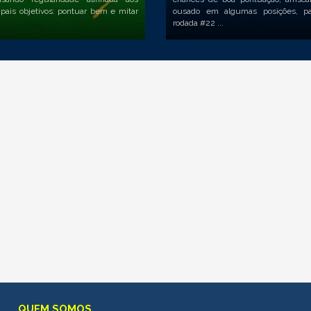
ipais objetivos: pontuar bem e mitar
ousado em algumas posições, pa
rodada #22 ...
QUEM SOMOS