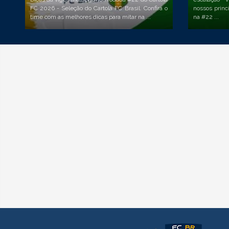
FC 2026 - Seleção do Cartola FC Brasil. Confira o
nossos princ
time com as melhores dicas para mitar na ...
na #22 ...