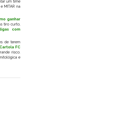
ntar um time
 e MITAR na
omo ganhar
s tiro curto,
ligas com
es de terem
Cartola FC
ande risco.
itológica e