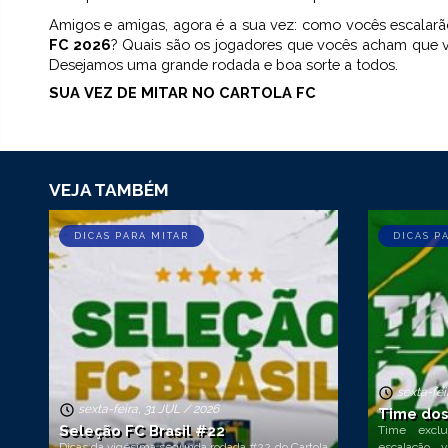
Amigos e amigas, agora é a sua vez: como vocês escalarã
FC 2026
? Quais são os jogadores que vocês acham que vã
Desejamos uma grande rodada e boa sorte a todos.
SUA VEZ DE MITAR NO CARTOLA FC
VEJA TAMBÉM
DICAS PARA MITAR
DICAS P
sexta-fei
sexta-feira, 31 JUL / 2026
Time dos
Seleção FC Brasil #22
Time exclu
Dicas da vigésima segunda rodada #22 do Cartola
escalação v