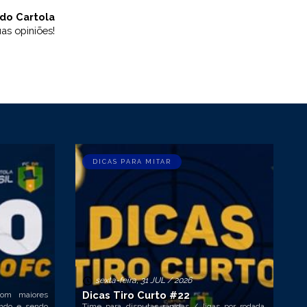
do Cartola
as opiniões!
DICAS PARA MITAR
sexta-feira, 31 JUL / 2026
Dicas Tiro Curto #22
com maiores
ando e sendo
Time para disputas rápidas / ligas por rodada,