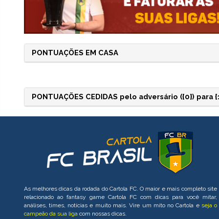
PONTUAÇÕES EM CASA
PONTUAÇÕES CEDIDAS pelo adversário ({0}) para {1}
As melhores dicas da rodada do Cartola FC. O maior e mais completo site
relacionado ao fantasy game Cartola FC com dicas para você mitar,
análises, times, notícias e muito mais. Vire um mito no Cartola e
seja o
campeão da sua liga
com nossas dicas.