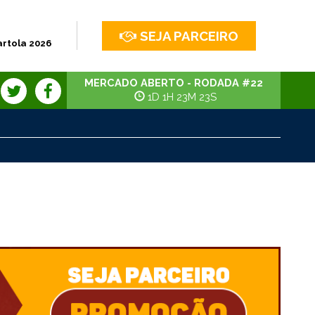
SEJA PARCEIRO
artola 2026
MERCADO ABERTO - RODADA #22
1D 1H 23M 23S