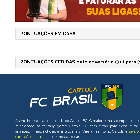
PONTUAÇÕES EM CASA
PONTUAÇÕES CEDIDAS pelo adversário ({0}) para {1}
As melhores dicas da rodada do Cartola FC. O maior e mais completo site
relacionado ao fantasy game Cartola FC com dicas para você mitar,
análises, times, notícias e muito mais. Vire um mito no Cartola e
seja o
campeão da sua liga
com nossas dicas.