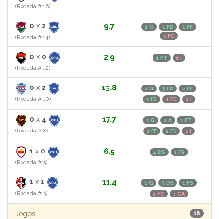
(Rodada # 16)
0
x
2
9.7
1 G
1 FD
1 FF
1 FC
(Rodada # 14)
0
x
0
2.9
1 FT
1 I
(Rodada # 12)
0
x
2
13.8
1 G
3 FD
2 FF
(Rodada # 10)
2 FS
1 FC
1 I
0
x
4
17.7
1 G
1 A
1 FT
(Rodada # 8)
1 FF
2 FS
1 I
1
x
0
6.5
4 DS
1 FS
(Rodada # 5)
1
x
1
11.4
1 G
3 DS
1 FS
(Rodada # 3)
2 FC
1 CA
Jogos:
16