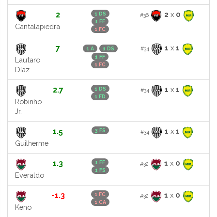
2
2
x
0
1 DS
#36
1 FF
Cantalapiedra
1 FC
7
1
x
1
#34
1 A
1 DS
1 FF
Lautaro
1 FC
Díaz
2.7
1
x
1
1 DS
#34
1 FD
Robinho
Jr.
1.5
1
x
1
3 FS
#34
Guilherme
1.3
1
x
0
1 FF
#32
1 FS
Everaldo
-1.3
1
x
0
1 FC
#32
1 CA
Keno