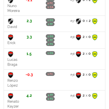
2 FC
Nuno
1 CA
Moreira
2.3
0
x
2
1 DS
#37
1 FF
David
3.3
2
x
0
1 DS
#36
1 FF
Erick
2 FS
1.5
2
x
0
1 DS
#36
Lucas
Braga
-0.3
2
x
0
1 FC
#36
Renzo
López
4.2
2
x
0
4 FF
#36
2 FS
Renato
Kayzer