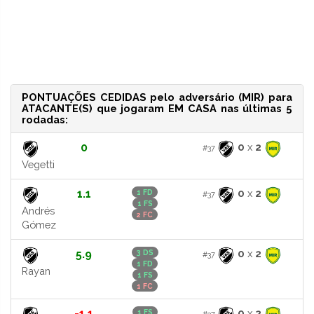
PONTUAÇÕES CEDIDAS pelo adversário (MIR) para
ATACANTE(S) que jogaram EM CASA nas últimas 5
rodadas:
0
0
x
2
#37
Vegetti
1.1
0
x
2
1 FD
#37
1 FS
Andrés
2 FC
Gómez
5.9
0
x
2
3 DS
#37
1 FD
Rayan
1 FS
1 FC
-1.1
0
x
2
1 FS
#37