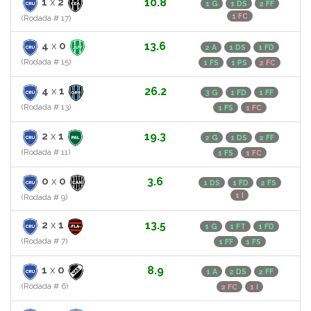
1
x
2
10.8
1 G
1 DS
2 FF
1 FC
(Rodada # 17)
4
x
0
13.6
2 A
1 DS
1 FD
(Rodada # 15)
1 FS
1 PS
2 FC
4
x
1
26.2
3 G
1 FD
1 FF
(Rodada # 13)
1 FS
1 FC
2
x
1
19.3
2 G
1 DS
2 FF
(Rodada # 11)
1 FS
1 FC
0
x
0
3.6
1 DS
1 FD
2 FS
1 I
(Rodada # 9)
2
x
1
13.5
1 G
1 FT
1 FD
(Rodada # 7)
1 FF
1 FS
1
x
0
8.9
1 A
2 DS
2 FF
(Rodada # 6)
2 FC
1 I