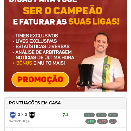
PONTUAÇÕES EM CASA
2
x
2
7.1
3 DS
1 FD
1 FF
(Rodada # 37)
2 FS
1 FC
1 I