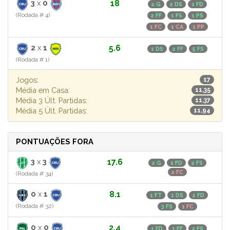
3
x
0
18
2 G
2 DS
1 FD
(Rodada # 4)
2 FF
1 FS
1 PS
1 FC
1 CA
1 PP
2
x
1
5.6
1 DS
2 FF
5 FS
(Rodada # 1)
Jogos:
17
Média em Casa:
11,35
Média 3 Últ. Partidas:
11,37
Média 5 Últ. Partidas:
11,94
PONTUAÇÕES FORA
3
x
3
17.6
2 G
1 FD
2 FS
2 FC
(Rodada # 34)
0
x
1
8.1
1 FT
1 DS
2 FD
(Rodada # 32)
3 FS
1 FC
0
x
0
2.4
1 FD
1 FF
2 FS