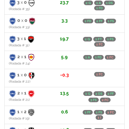
3
x
0
23.7
2 G
1 A
1 DS
1 FD
(Rodada # 35)
0
x
0
3.3
1 FD
2 FF
1 FS
(Rodada # 33)
3
x
1
19.7
2 G
1 FT
1 PS
1 FC
(Rodada # 31)
2
x
1
5.9
1 A
1 FD
1 FC
(Rodada # 24)
1
x
0
-0.3
1 FC
(Rodada # 22)
2
x
1
13.5
1 G
2 DS
2 FF
(Rodada # 21)
3 FS
2 FC
1
x
2
0.6
1 FF
1 FS
2 FC
1 I
(Rodada # 19)