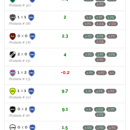
2 FC
(Rodada # 30)
1
x
1
2
1 A
1 FF
1 FS
(Rodada # 28)
1 FC
1 CA
1 CV
0
x
0
2.3
2 FD
3 FS
2 FC
1 CA
(Rodada # 26)
2
x
0
4
1 FD
2 FF
3 FS
1 FC
(Rodada # 25)
1
x
2
-0.2
1 FF
3 FC
1 I
(Rodada # 23)
1
x
1
9.7
1 G
4 FS
1 FC
(Rodada # 20)
0
x
2
9.1
1 A
1 DS
2 FF
2 FS
(Rodada # 18)
0
x
0
1.5
1 DS
1 FD
4 FC