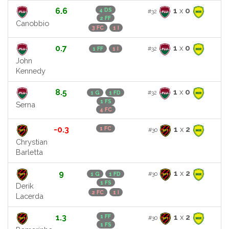
6.6
1
x
0
4 DS
#32
2 FF
Canobbio
3 FC
1 I
0.7
1
x
0
#32
1 FF
1 I
John
Kennedy
8.5
1
x
0
#32
1 G
1 FD
1 FS
Serna
4 FC
-0.3
1
x
2
1 FC
#30
Chrystian
Barletta
9
1
x
2
#30
1 G
1 FD
1 FS
Derik
2 FC
1 I
Lacerda
1.3
1
x
2
1 FF
#30
1 FS