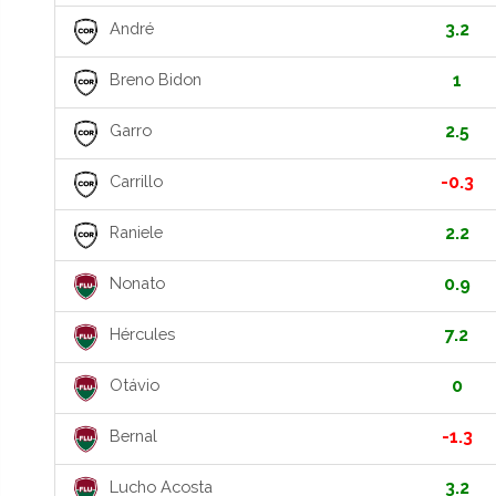
André
3.2
Breno Bidon
1
Garro
2.5
Carrillo
-0.3
Raniele
2.2
Nonato
0.9
Hércules
7.2
Otávio
0
Bernal
-1.3
Lucho Acosta
3.2