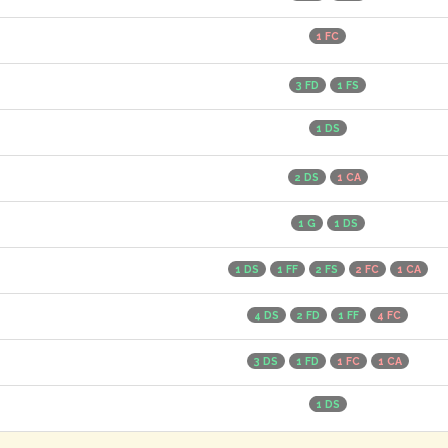
1 FC
3 FD
1 FS
1 DS
2 DS
1 CA
1 G
1 DS
1 DS
1 FF
2 FS
2 FC
1 CA
4 DS
2 FD
1 FF
4 FC
3 DS
1 FD
1 FC
1 CA
1 DS