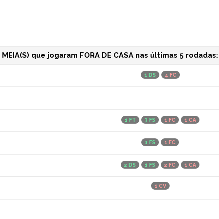
MEIA(S) que jogaram FORA DE CASA nas últimas 5 rodadas:
1 DS
4 FC
1 FT
3 FS
1 FC
1 CA
1 FS
1 FC
2 DS
1 FS
2 FC
1 CA
1 CV