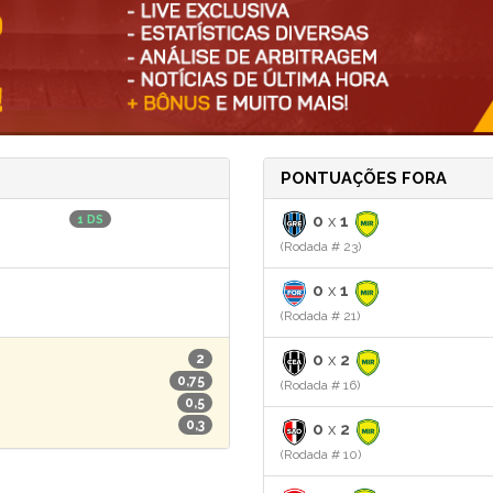
PONTUAÇÕES FORA
0
x
1
1 DS
(Rodada # 23)
0
x
1
(Rodada # 21)
0
x
2
2
0,75
(Rodada # 16)
0,5
0,3
0
x
2
(Rodada # 10)