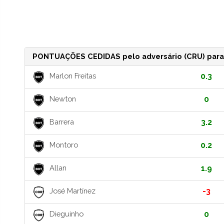
PONTUAÇÕES CEDIDAS pelo adversário (CRU) para 
Marlon Freitas
0.3
Newton
0
Barrera
3.2
Montoro
0.2
Allan
1.9
José Martínez
-3
Dieguinho
0