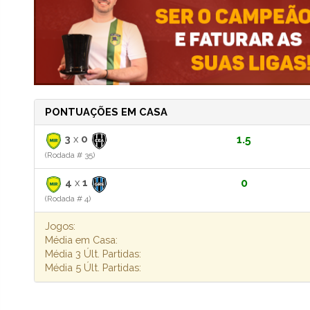
PONTUAÇÕES EM CASA
3
x
0
1.5
(Rodada # 35)
4
x
1
0
(Rodada # 4)
Jogos:
Média em Casa:
Média 3 Últ. Partidas:
Média 5 Últ. Partidas: