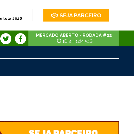
SEJA PARCEIRO
artola 2026
MERCADO ABERTO - RODADA #22
1D 4H 12M 53S