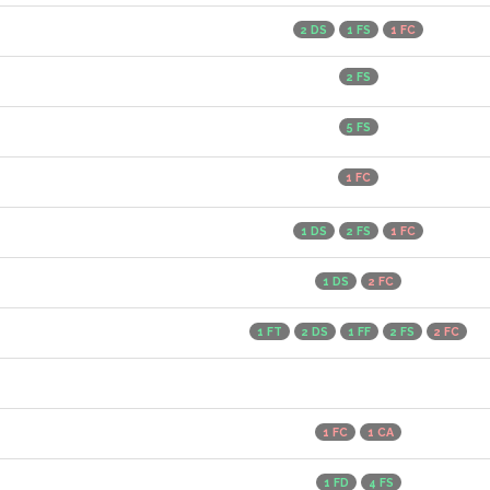
2 DS
1 FS
1 FC
2 FS
5 FS
1 FC
1 DS
2 FS
1 FC
1 DS
2 FC
1 FT
2 DS
1 FF
2 FS
2 FC
1 FC
1 CA
1 FD
4 FS