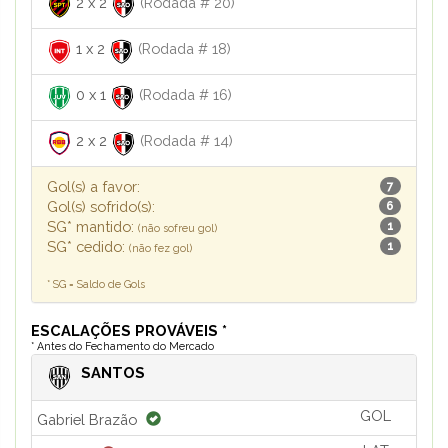
2
x
2
(Rodada # 20)
1
x
2
(Rodada # 18)
0
x
1
(Rodada # 16)
2
x
2
(Rodada # 14)
Gol(s) a favor:
7
Gol(s) sofrido(s):
6
SG* mantido:
1
(não sofreu gol)
SG* cedido:
1
(não fez gol)
* SG = Saldo de Gols
ESCALAÇÕES PROVÁVEIS *
* Antes do Fechamento do Mercado
SANTOS
GOL
Gabriel Brazão