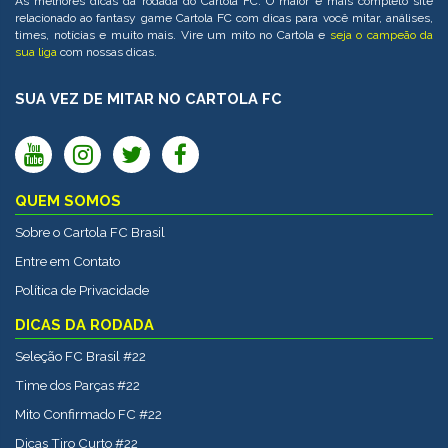
As melhores dicas da rodada do Cartola FC. O maior e mais completo site
relacionado ao fantasy game Cartola FC com dicas para você mitar, análises,
times, notícias e muito mais. Vire um mito no Cartola e
seja o campeão da
sua liga
com nossas dicas.
SUA VEZ DE MITAR NO CARTOLA FC
QUEM SOMOS
Sobre o Cartola FC Brasil
Entre em Contato
Política de Privacidade
DICAS DA RODADA
Seleção FC Brasil #22
Time dos Parças #22
Mito Confirmado FC #22
Dicas Tiro Curto #22