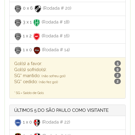
0
x
6
(Rodada # 20)
3
x
1
(Rodada # 18)
1
x
2
(Rodada # 16)
1
x
0
(Rodada # 14)
Gol(s) a favor:
5
Gol(s) sofrido(s):
9
SG* mantido:
2
(não sofreu gol)
SG* cedido:
2
(não fez gol)
* SG = Saldo de Gols
ÚLTIMOS 5 DO SÃO PAULO COMO VISITANTE
1
x
0
(Rodada # 22)