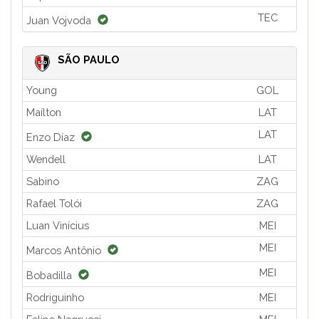
TEC
Juan Vojvoda
SÃO PAULO
Young
GOL
Maílton
LAT
LAT
Enzo Díaz
Wendell
LAT
Sabino
ZAG
Rafael Tolói
ZAG
Luan Vinícius
MEI
MEI
Marcos Antônio
MEI
Bobadilla
Rodriguinho
MEI