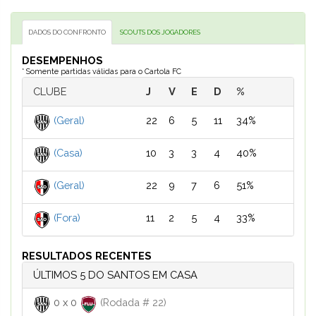
DADOS DO CONFRONTO
SCOUTS DOS JOGADORES
DESEMPENHOS
* Somente partidas válidas para o Cartola FC
CLUBE
J
V
E
D
%
(Geral)
22
6
5
11
34%
(Casa)
10
3
3
4
40%
(Geral)
22
9
7
6
51%
(Fora)
11
2
5
4
33%
RESULTADOS RECENTES
ÚLTIMOS 5 DO SANTOS EM CASA
0
x
0
(Rodada # 22)