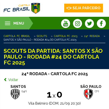
SEJA PARCEIRO
MENU
Toggle
navigation
CARTOLA FC BRASIL
»
SCOUTS
»
CARTOLA FC 2025
»
24ª RODADA
»
SANTOS X SÃO PAULO - RODADA #24 DO CARTOLA FC 2025
SCOUTS DA PARTIDA: SANTOS X SÃO
PAULO - RODADA #24 DO CARTOLA
FC 2025
24ª RODADA - CARTOLA FC 2025
Voltar
SANTOS
SÃO PAULO
1
0
(14º)
(7º)
x
Vila Belmiro (DOM, 21/09 20:30)