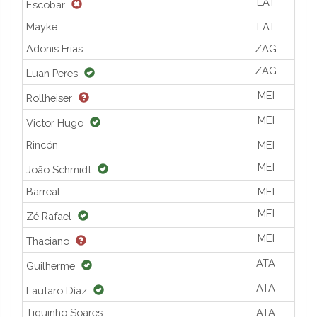
LAT
Escobar
Mayke
LAT
Adonis Frías
ZAG
ZAG
Luan Peres
MEI
Rollheiser
MEI
Victor Hugo
Rincón
MEI
MEI
João Schmidt
Barreal
MEI
MEI
Zé Rafael
MEI
Thaciano
ATA
Guilherme
ATA
Lautaro Díaz
Tiquinho Soares
ATA