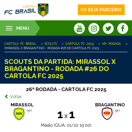
SEJA PARCEIRO
MENU
Toggle
navigation
CARTOLA FC BRASIL
»
SCOUTS
»
CARTOLA FC 2025
»
26ª RODADA
»
MIRASSOL X BRAGANTINO - RODADA #26 DO CARTOLA FC 2025
SCOUTS DA PARTIDA: MIRASSOL X
BRAGANTINO - RODADA #26 DO
CARTOLA FC 2025
26ª RODADA - CARTOLA FC 2025
Voltar
MIRASSOL
BRAGANTINO
1
1
(5º)
(9º)
x
Maião (QUA, 01/10 19:00)