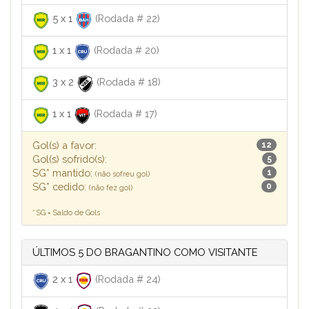
5
x
1
(Rodada # 22)
1
x
1
(Rodada # 20)
3
x
2
(Rodada # 18)
1
x
1
(Rodada # 17)
Gol(s) a favor:
12
Gol(s) sofrido(s):
5
SG* mantido:
1
(não sofreu gol)
SG* cedido:
0
(não fez gol)
* SG = Saldo de Gols
ÚLTIMOS 5 DO BRAGANTINO COMO VISITANTE
2
x
1
(Rodada # 24)