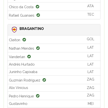
ATA
Chico da Costa
TEC
Rafael Guanaes
BRAGANTINO
GOL
Cleiton
LAT
Nathan Mendes
LAT
Vanderlan
Andrés Hurtado
LAT
Juninho Capixaba
LAT
ZAG
Guzmán Rodríguez
Alix Vinicius
ZAG
ZAG
Pedro Henrique
Gustavinho
MEI