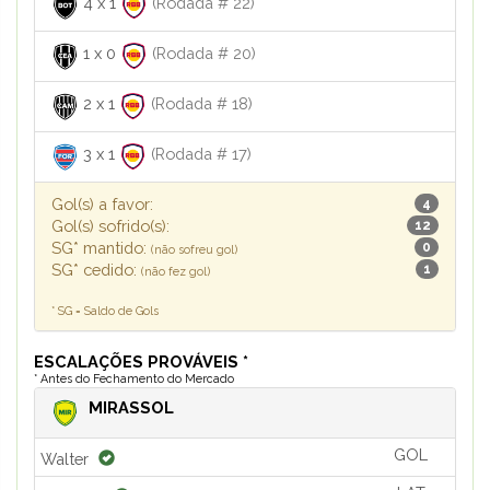
4
x
1
(Rodada # 22)
1
x
0
(Rodada # 20)
2
x
1
(Rodada # 18)
3
x
1
(Rodada # 17)
Gol(s) a favor:
4
Gol(s) sofrido(s):
12
SG* mantido:
0
(não sofreu gol)
SG* cedido:
1
(não fez gol)
* SG = Saldo de Gols
ESCALAÇÕES PROVÁVEIS *
* Antes do Fechamento do Mercado
MIRASSOL
GOL
Walter