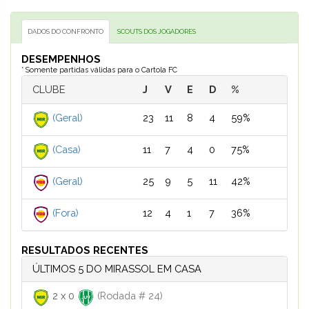
DADOS DO CONFRONTO
SCOUTS DOS JOGADORES
DESEMPENHOS
* Somente partidas válidas para o Cartola FC
CLUBE
J
V
E
D
%
(Geral)
23
11
8
4
59%
(Casa)
11
7
4
0
75%
(Geral)
25
9
5
11
42%
(Fora)
12
4
1
7
36%
RESULTADOS RECENTES
ÚLTIMOS 5 DO MIRASSOL EM CASA
2
x
0
(Rodada # 24)