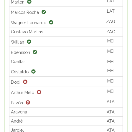
LAT
Marlon
LAT
Marcos Rocha
ZAG
Wagner Leonardo
Gustavo Martins
ZAG
MEI
Willian
MEI
Edenílson
Cuéllar
MEI
MEI
Cristaldo
MEI
Dodi
MEI
Arthur Melo
ATA
Pavón
Aravena
ATA
André
ATA
Jardiel
ATA