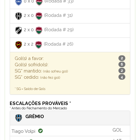
0
x
0
(Rodada # 33)
2
x
0
(Rodada # 31)
2
x
0
(Rodada # 29)
2
x
2
(Rodada # 26)
Gol(s) a favor:
2
Gol(s) sofrido(s):
6
SG* mantido:
2
(não sofreu gol)
SG* cedido:
4
(não fez gol)
* SG = Saldo de Gols
ESCALAÇÕES PROVÁVEIS *
* Antes do Fechamento do Mercado
GRÊMIO
GOL
Tiago Volpi