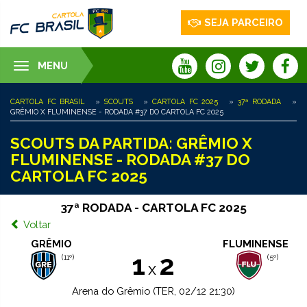
SEJA PARCEIRO
MENU
Toggle
navigation
CARTOLA FC BRASIL
»
SCOUTS
»
CARTOLA FC 2025
»
37ª RODADA
»
GRÊMIO X FLUMINENSE - RODADA #37 DO CARTOLA FC 2025
SCOUTS DA PARTIDA: GRÊMIO X
FLUMINENSE - RODADA #37 DO
CARTOLA FC 2025
37ª RODADA - CARTOLA FC 2025
Voltar
GRÊMIO
FLUMINENSE
1
2
(11º)
(5º)
x
Arena do Grêmio (TER, 02/12 21:30)