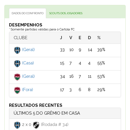
DADOS DO CONFRONTO
SCOUTS DOS JOGADORES
DESEMPENHOS
* Somente partidas válidas para o Cartola FC
CLUBE
J
V
E
D
%
(Geral)
33
10
9
14
39%
(Casa)
15
7
4
4
55%
(Geral)
34
16
7
11
53%
(Fora)
17
3
6
8
29%
RESULTADOS RECENTES
ÚLTIMOS 5 DO GRÊMIO EM CASA
2
x
0
(Rodada # 34)