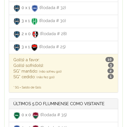
0
x
1
(Rodada # 32)
3
x
1
(Rodada # 30)
2
x
0
(Rodada # 28)
3
x
1
(Rodada # 25)
Gol(s) a favor:
10
Gol(s) sofrido(s):
3
SG* mantido:
2
(não sofreu gol)
SG* cedido:
1
(não fez gol)
* SG = Saldo de Gols
ÚLTIMOS 5 DO FLUMINENSE COMO VISITANTE
0
x
0
(Rodada # 35)