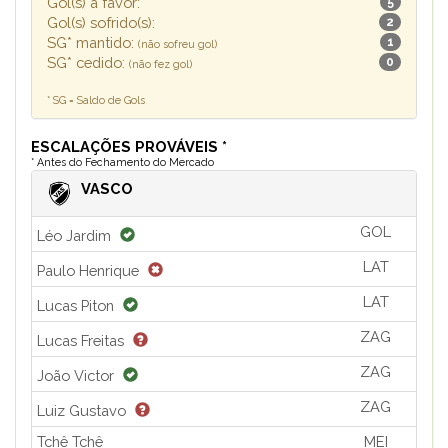
Gol(s) a favor:
5
Gol(s) sofrido(s):
2
SG* mantido:
1
(não sofreu gol)
SG* cedido:
0
(não fez gol)
* SG = Saldo de Gols
ESCALAÇÕES PROVÁVEIS *
* Antes do Fechamento do Mercado
VASCO
GOL
Léo Jardim
LAT
Paulo Henrique
LAT
Lucas Piton
ZAG
Lucas Freitas
ZAG
João Victor
ZAG
Luiz Gustavo
Tchê Tchê
MEI