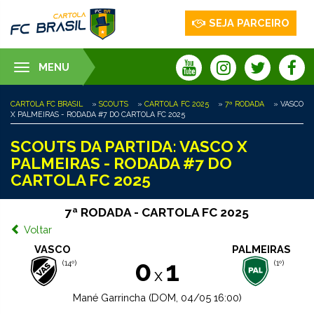
SEJA PARCEIRO
MENU
Toggle
navigation
CARTOLA FC BRASIL
»
SCOUTS
»
CARTOLA FC 2025
»
7ª RODADA
» VASCO
X PALMEIRAS - RODADA #7 DO CARTOLA FC 2025
SCOUTS DA PARTIDA: VASCO X
PALMEIRAS - RODADA #7 DO
CARTOLA FC 2025
7ª RODADA - CARTOLA FC 2025
Voltar
VASCO
PALMEIRAS
0
1
(14º)
(1º)
x
Mané Garrincha (DOM, 04/05 16:00)