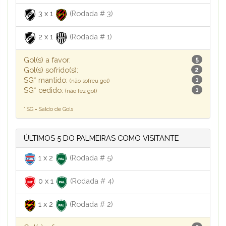
3
x
1
(Rodada # 3)
2
x
1
(Rodada # 1)
Gol(s) a favor:
5
Gol(s) sofrido(s):
2
SG* mantido:
1
(não sofreu gol)
SG* cedido:
1
(não fez gol)
* SG = Saldo de Gols
ÚLTIMOS 5 DO PALMEIRAS COMO VISITANTE
1
x
2
(Rodada # 5)
0
x
1
(Rodada # 4)
1
x
2
(Rodada # 2)