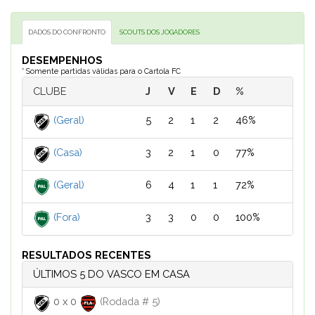
DADOS DO CONFRONTO
SCOUTS DOS JOGADORES
DESEMPENHOS
* Somente partidas válidas para o Cartola FC
CLUBE
J
V
E
D
%
(Geral)
5
2
1
2
46%
(Casa)
3
2
1
0
77%
(Geral)
6
4
1
1
72%
(Fora)
3
3
0
0
100%
RESULTADOS RECENTES
ÚLTIMOS 5 DO VASCO EM CASA
0
x
0
(Rodada # 5)