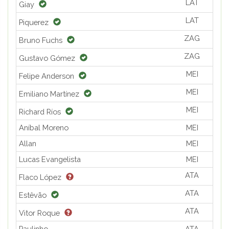
LAT
Giay
LAT
Piquerez
ZAG
Bruno Fuchs
ZAG
Gustavo Gómez
MEI
Felipe Anderson
MEI
Emiliano Martínez
MEI
Richard Ríos
Aníbal Moreno
MEI
Allan
MEI
Lucas Evangelista
MEI
ATA
Flaco López
ATA
Estêvão
ATA
Vitor Roque
Paulinho
ATA