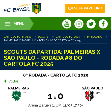
SEJA PARCEIRO
MENU
Toggle
navigation
CARTOLA FC BRASIL
»
SCOUTS
»
CARTOLA FC 2025
»
8ª RODADA
»
PALMEIRAS X SÃO PAULO - RODADA #8 DO CARTOLA FC 2025
SCOUTS DA PARTIDA: PALMEIRAS X
SÃO PAULO - RODADA #8 DO
CARTOLA FC 2025
8ª RODADA - CARTOLA FC 2025
Voltar
PALMEIRAS
SÃO PAULO
1
0
(1º)
(16º)
x
Arena Barueri (DOM, 11/05 17:30)