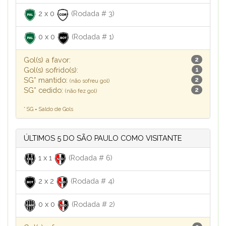
2
x
0
(Rodada # 3)
0
x
0
(Rodada # 1)
Gol(s) a favor:
2
Gol(s) sofrido(s):
1
SG* mantido:
2
(não sofreu gol)
SG* cedido:
2
(não fez gol)
* SG = Saldo de Gols
ÚLTIMOS 5 DO SÃO PAULO COMO VISITANTE
1
x
1
(Rodada # 6)
2
x
2
(Rodada # 4)
0
x
0
(Rodada # 2)