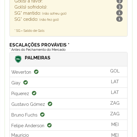
Gol(s) a favor:
3
Gol(s) sofrido(s):
3
SG* mantido:
1
(não sofreu gol)
SG* cedido:
1
(não fez gol)
* SG = Saldo de Gols
ESCALAÇÕES PROVÁVEIS *
* Antes do Fechamento do Mercado
PALMEIRAS
GOL
Weverton
LAT
Giay
LAT
Piquerez
ZAG
Gustavo Gómez
ZAG
Bruno Fuchs
MEI
Felipe Anderson
Maurício
MEI