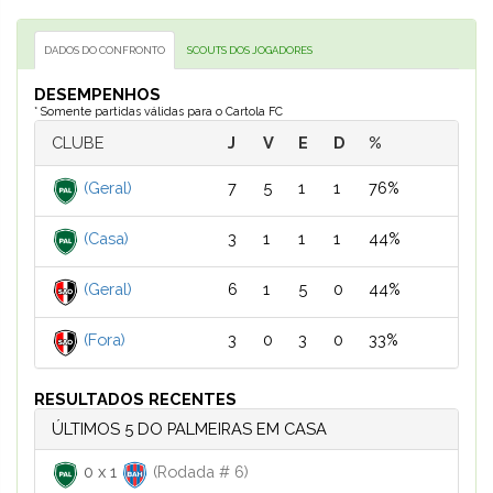
DADOS DO CONFRONTO
SCOUTS DOS JOGADORES
DESEMPENHOS
* Somente partidas válidas para o Cartola FC
CLUBE
J
V
E
D
%
(Geral)
7
5
1
1
76%
(Casa)
3
1
1
1
44%
(Geral)
6
1
5
0
44%
(Fora)
3
0
3
0
33%
RESULTADOS RECENTES
ÚLTIMOS 5 DO PALMEIRAS EM CASA
0
x
1
(Rodada # 6)