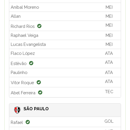
Aníbal Moreno
MEI
Allan
MEI
MEI
Richard Ríos
Raphael Veiga
MEI
Lucas Evangelista
MEI
Flaco López
ATA
ATA
Estêvão
Paulinho
ATA
ATA
Vitor Roque
TEC
Abel Ferreira
SÃO PAULO
GOL
Rafael