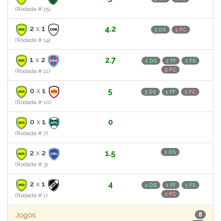
(Rodada # 15)
2
x
1
4.2
3 DS
1 FC
(Rodada # 14)
1
x
2
2.7
1 DS
2 FF
1 FS
3 FC
(Rodada # 11)
0
x
1
5
3 DS
1 FF
1 FC
(Rodada # 10)
0
x
1
0
(Rodada # 7)
2
x
2
1.5
1 DS
(Rodada # 3)
2
x
1
4
2 DS
1 FF
1 FS
1 FC
(Rodada # 1)
Jogos:
8