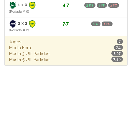
1
x
0
4.7
3 DS
1 FF
2 FC
(Rodada # 6)
2
x
2
7.7
1 G
1 FC
(Rodada # 2)
Jogos:
7
Média Fora:
7,1
Média 3 Últ. Partidas:
5,97
Média 5 Últ. Partidas:
7,46