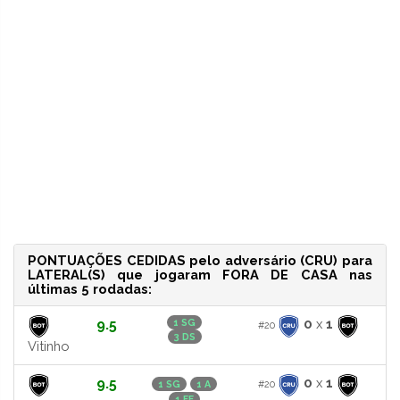
PONTUAÇÕES CEDIDAS pelo adversário (CRU) para
LATERAL(S) que jogaram FORA DE CASA nas
últimas 5 rodadas:
9.5
0
x
1
1 SG
#20
3 DS
Vitinho
9.5
0
x
1
#20
1 SG
1 A
1 FF