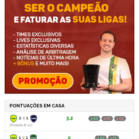
PONTUAÇÕES EM CASA
2
x
1
3.2
3 DS
1 FC
1 CA
(Rodada # 21)
1
x
1
5
3 DS
1 FS