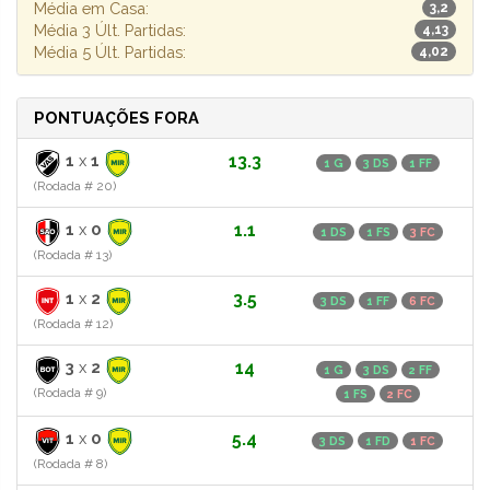
Média em Casa:
3,2
Média 3 Últ. Partidas:
4,13
Média 5 Últ. Partidas:
4,02
PONTUAÇÕES FORA
1
x
1
13.3
1 G
3 DS
1 FF
(Rodada # 20)
1
x
0
1.1
1 DS
1 FS
3 FC
(Rodada # 13)
1
x
2
3.5
3 DS
1 FF
6 FC
(Rodada # 12)
3
x
2
14
1 G
3 DS
2 FF
(Rodada # 9)
1 FS
2 FC
1
x
0
5.4
3 DS
1 FD
1 FC
(Rodada # 8)