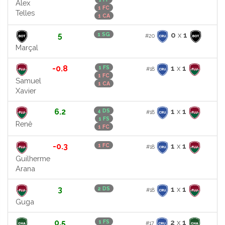
Alex
1 FC
Telles
1 CA
5
0
x
1
1 SG
#20
Marçal
-0.8
1
x
1
1 FS
#18
1 FC
Samuel
1 CA
Xavier
6.2
1
x
1
4 DS
#18
1 FS
Renê
1 FC
-0.3
1
x
1
1 FC
#18
Guilherme
Arana
3
1
x
1
2 DS
#18
Guga
0.5
2
x
1
1 FS
#17