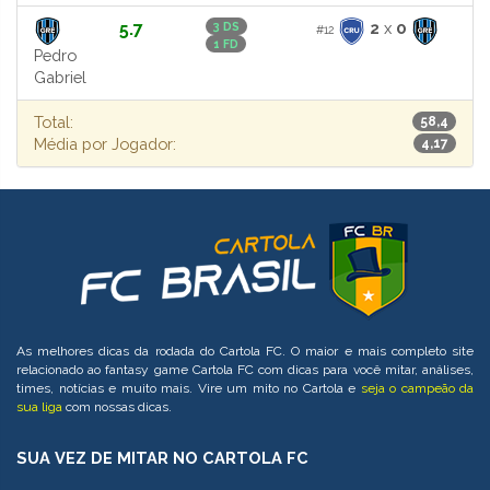
5.7
2
x
0
3 DS
#12
1 FD
Pedro
Gabriel
Total:
58,4
Média por Jogador:
4,17
As melhores dicas da rodada do Cartola FC. O maior e mais completo site
relacionado ao fantasy game Cartola FC com dicas para você mitar, análises,
times, notícias e muito mais. Vire um mito no Cartola e
seja o campeão da
sua liga
com nossas dicas.
SUA VEZ DE MITAR NO CARTOLA FC