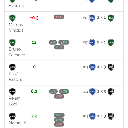
Everton
-0.3
2
x
1
1 FC
#17
Marcos
Vinícius
12
2
x
1
#17
1 A
4 DS
2 FS
Bruno
Pacheco
0
1
x
3
#14
Kauã
Pascini
6.2
1
x
3
#14
1 A
3 FS
1 FC
Renan
Lodi
2.2
1
x
3
1 DS
#14
2 FS
Natanael
1 FC