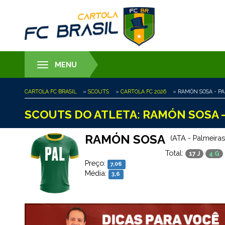
MENU
Toggle
navigation
CARTOLA FC BRASIL
»
SCOUTS
»
CARTOLA FC 2026
» RAMÓN SOSA - PA
SCOUTS DO ATLETA: RAMÓN SOSA -
RAMÓN SOSA
(ATA - Palmeiras
Total:
17 J
4 G
Preço:
7,06
Média:
3,6