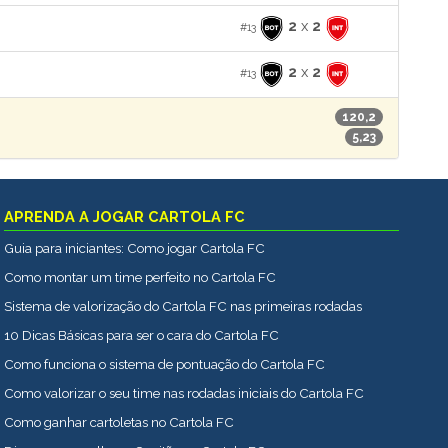
2
x
2
#13
2
x
2
#13
120,2
5,23
APRENDA A JOGAR CARTOLA FC
Guia para iniciantes: Como jogar Cartola FC
Como montar um time perfeito no Cartola FC
Sistema de valorização do Cartola FC nas primeiras rodadas
10 Dicas Básicas para ser o cara do Cartola FC
Como funciona o sistema de pontuação do Cartola FC
Como valorizar o seu time nas rodadas iniciais do Cartola FC
Como ganhar cartoletas no Cartola FC