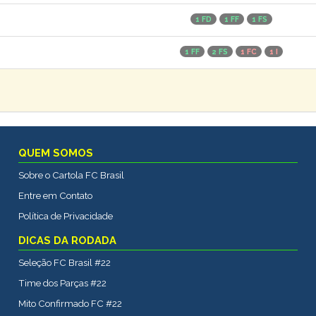
1 FD
1 FF
1 FS
1 FF
2 FS
1 FC
1 I
QUEM SOMOS
Sobre o Cartola FC Brasil
Entre em Contato
Política de Privacidade
DICAS DA RODADA
Seleção FC Brasil #22
Time dos Parças #22
Mito Confirmado FC #22