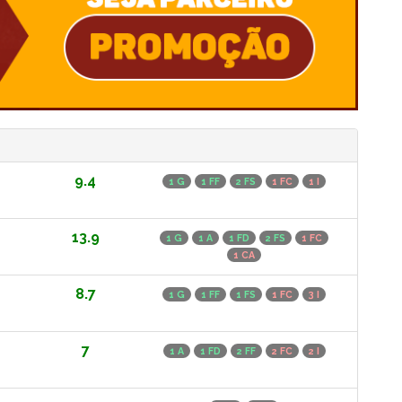
9.4
1 G
1 FF
2 FS
1 FC
1 I
13.9
1 G
1 A
1 FD
2 FS
1 FC
1 CA
8.7
1 G
1 FF
1 FS
1 FC
3 I
7
1 A
1 FD
2 FF
2 FC
2 I