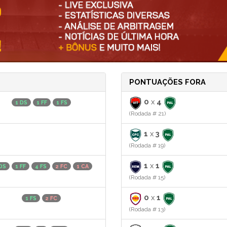
PONTUAÇÕES FORA
0
x
4
1 DS
1 FF
1 FS
(Rodada # 21)
1
x
3
(Rodada # 19)
1
x
1
 DS
1 FF
4 FS
2 FC
1 CA
(Rodada # 15)
0
x
1
1 FS
2 FC
(Rodada # 13)