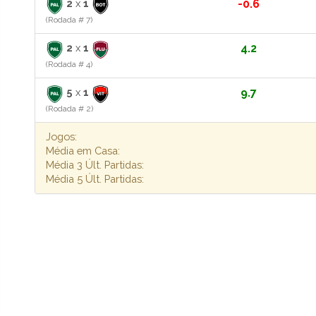
2
x
1
-0.6
(Rodada # 7)
2
x
1
4.2
(Rodada # 4)
5
x
1
9.7
(Rodada # 2)
Jogos:
Média em Casa:
Média 3 Últ. Partidas:
Média 5 Últ. Partidas: