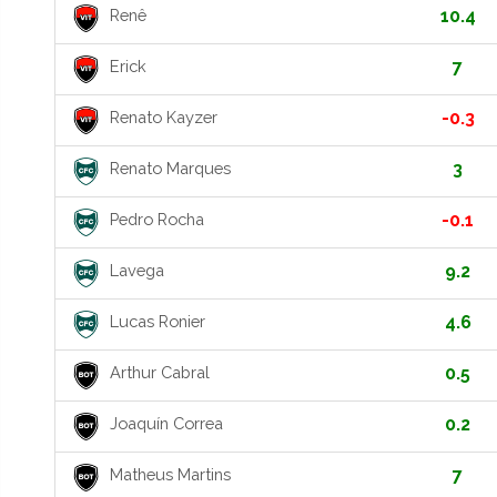
Renê
10.4
Erick
7
Renato Kayzer
-0.3
Renato Marques
3
Pedro Rocha
-0.1
Lavega
9.2
Lucas Ronier
4.6
Arthur Cabral
0.5
Joaquín Correa
0.2
Matheus Martins
7