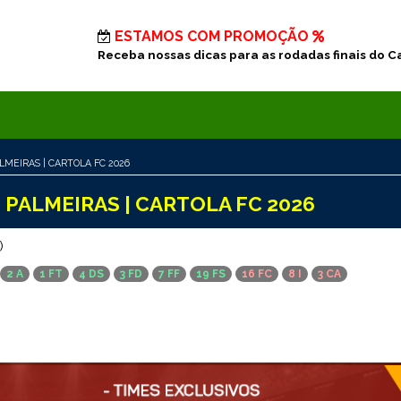
ESTAMOS COM PROMOÇÃO
Receba nossas dicas para as rodadas finais do C
LMEIRAS | CARTOLA FC 2026
 PALMEIRAS | CARTOLA FC 2026
)
2 A
1 FT
4 DS
3 FD
7 FF
19 FS
16 FC
8 I
3 CA