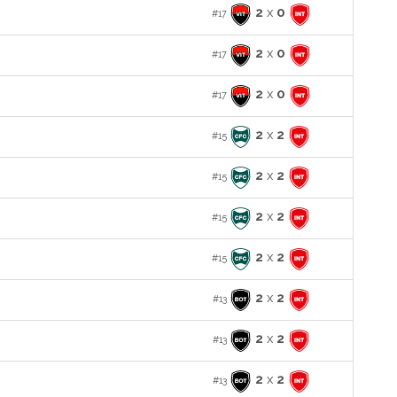
2
x
0
#17
2
x
0
#17
2
x
0
#17
2
x
2
#15
2
x
2
#15
2
x
2
#15
2
x
2
#15
2
x
2
#13
2
x
2
#13
2
x
2
#13