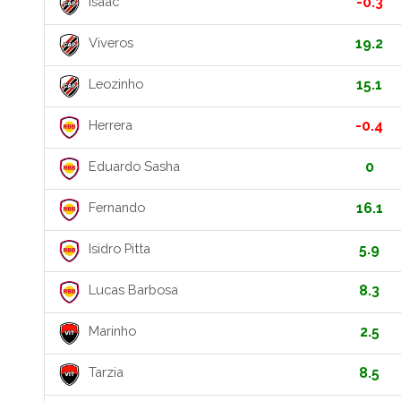
Isaac
-0.3
Viveros
19.2
Leozinho
15.1
Herrera
-0.4
Eduardo Sasha
0
Fernando
16.1
Isidro Pitta
5.9
Lucas Barbosa
8.3
Marinho
2.5
Tarzia
8.5