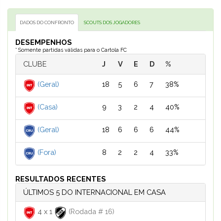
DADOS DO CONFRONTO
SCOUTS DOS JOGADORES
DESEMPENHOS
* Somente partidas válidas para o Cartola FC
CLUBE
J
V
E
D
%
(Geral)
18
5
6
7
38%
(Casa)
9
3
2
4
40%
(Geral)
18
6
6
6
44%
(Fora)
8
2
2
4
33%
RESULTADOS RECENTES
ÚLTIMOS 5 DO INTERNACIONAL EM CASA
4
x
1
(Rodada # 16)