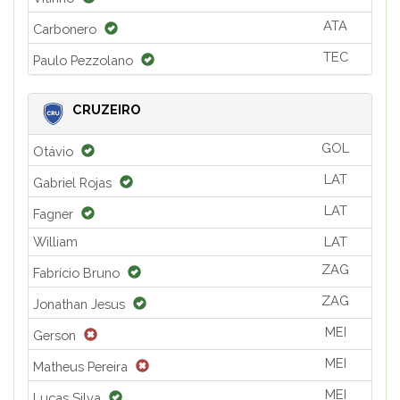
ATA
Carbonero
TEC
Paulo Pezzolano
CRUZEIRO
GOL
Otávio
LAT
Gabriel Rojas
LAT
Fagner
William
LAT
ZAG
Fabrício Bruno
ZAG
Jonathan Jesus
MEI
Gerson
MEI
Matheus Pereira
MEI
Lucas Silva