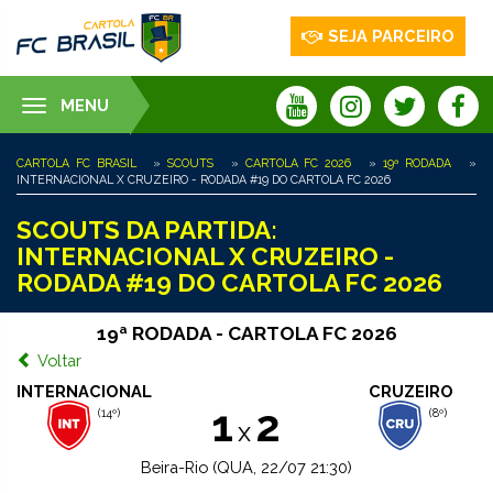
SEJA PARCEIRO
MENU
Toggle
navigation
CARTOLA FC BRASIL
»
SCOUTS
»
CARTOLA FC 2026
»
19ª RODADA
»
INTERNACIONAL X CRUZEIRO - RODADA #19 DO CARTOLA FC 2026
SCOUTS DA PARTIDA:
INTERNACIONAL X CRUZEIRO -
RODADA #19 DO CARTOLA FC 2026
19ª RODADA - CARTOLA FC 2026
Voltar
INTERNACIONAL
CRUZEIRO
1
2
(14º)
(8º)
x
Beira-Rio (QUA, 22/07 21:30)