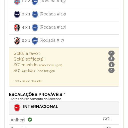
1
x
2
(Rodada # 15)
0
x
1
(Rodada # 13)
4
x
1
(Rodada # 10)
2
x
1
(Rodada # 7)
Gol(s) a favor:
6
Gol(s) sofrido(s):
8
SG* mantido:
1
(não sofreu gol)
SG* cedido:
0
(não fez gol)
* SG = Saldo de Gols
ESCALAÇÕES PROVÁVEIS *
* Antes do Fechamento do Mercado
INTERNACIONAL
GOL
Anthoni