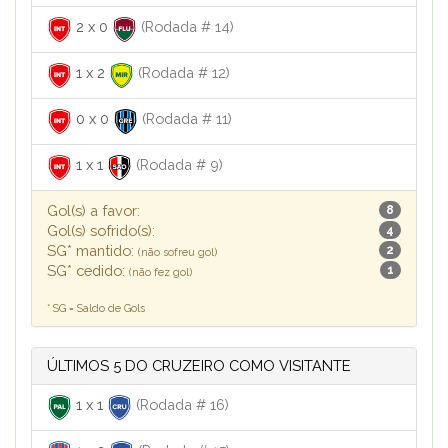
2
x
0
(Rodada # 14)
1
x
2
(Rodada # 12)
0
x
0
(Rodada # 11)
1
x
1
(Rodada # 9)
Gol(s) a favor:
8
Gol(s) sofrido(s):
4
SG* mantido:
2
(não sofreu gol)
SG* cedido:
1
(não fez gol)
* SG = Saldo de Gols
ÚLTIMOS 5 DO CRUZEIRO COMO VISITANTE
1
x
1
(Rodada # 16)