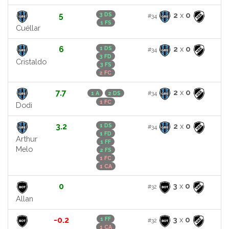
5
2
x
0
3 DS
#34
1 FS
Cuéllar
6
2
x
0
1 DS
#34
3 FD
Cristaldo
3 FS
2 FC
7.7
2
x
0
#34
1 A
2 DS
1 FC
Dodi
3.2
2
x
0
1 DS
#34
1 FD
Arthur
1 FF
Melo
2 FS
1 FC
1 CA
0
3
x
0
#32
Allan
-0.2
3
x
0
1 FF
#32
1 CA