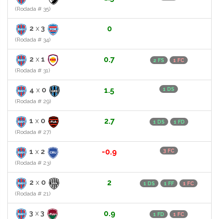
(Rodada # 35)
2
x
3
0
(Rodada # 34)
2
x
1
0.7
2 FS
1 FC
(Rodada # 31)
4
x
0
1.5
1 DS
(Rodada # 29)
1
x
0
2.7
1 DS
1 FD
(Rodada # 27)
1
x
2
-0.9
3 FC
(Rodada # 23)
2
x
0
2
1 DS
1 FF
1 FC
(Rodada # 21)
3
x
3
0.9
1 FD
1 FC