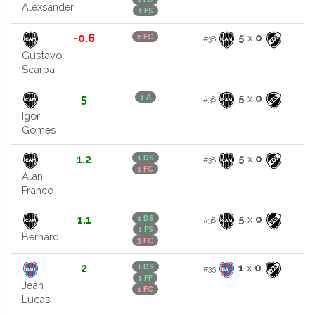
Alexsander
1 FS
-0.6
5
x
0
2 FC
#38
Gustavo
Scarpa
5
5
x
0
1 A
#38
Igor
Gomes
1.2
5
x
0
1 DS
#38
1 FC
Alan
Franco
1.1
5
x
0
1 DS
#38
1 FS
Bernard
3 FC
2
1
x
0
1 DS
#35
1 FF
Jean
1 FC
Lucas