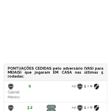
PONTUAÇÕES CEDIDAS pelo adversário (VAS) para
MEIA(S) que jogaram EM CASA nas últimas 5
rodadas:
0
5
x
0
#38
Gabriel
Menino
3.2
5
x
0
1 DS
#38
1 FD