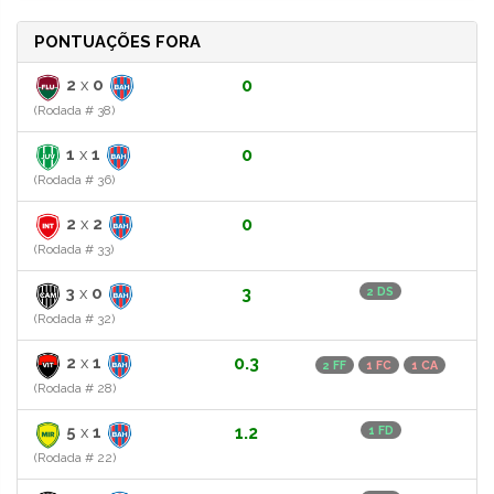
PONTUAÇÕES FORA
2
x
0
0
(Rodada # 38)
1
x
1
0
(Rodada # 36)
2
x
2
0
(Rodada # 33)
3
x
0
3
2 DS
(Rodada # 32)
2
x
1
0.3
2 FF
1 FC
1 CA
(Rodada # 28)
5
x
1
1.2
1 FD
(Rodada # 22)