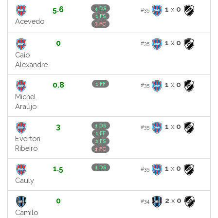
5.6
1
x
0
4 DS
#35
1 FS
Acevedo
3 FC
0
1
x
0
#35
Caio
Alexandre
0.8
1
x
0
1 FF
#35
Michel
Araújo
3
1
x
0
1 DS
#35
1 FF
Everton
2 FS
Ribeiro
1 FC
1.5
1
x
0
1 DS
#35
Cauly
0
2
x
0
#34
Camilo