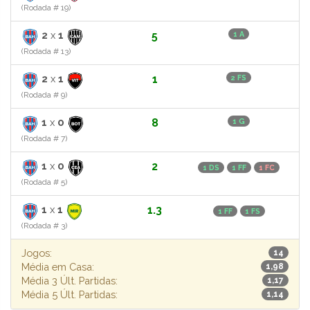
(Rodada # 19)
2
x
1
5
1 A
(Rodada # 13)
2
x
1
1
2 FS
(Rodada # 9)
1
x
0
8
1 G
(Rodada # 7)
1
x
0
2
1 DS
1 FF
1 FC
(Rodada # 5)
1
x
1
1.3
1 FF
1 FS
(Rodada # 3)
Jogos:
14
Média em Casa:
1,98
Média 3 Últ. Partidas:
1,17
Média 5 Últ. Partidas:
1,14