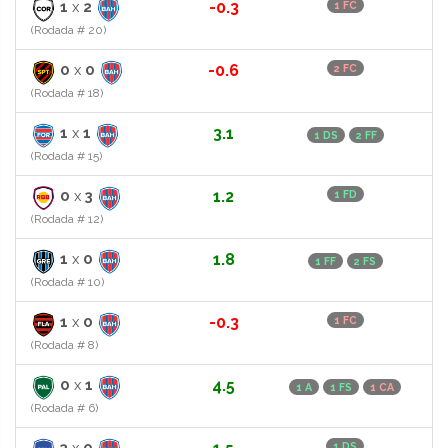
1
x
2
-0.3
1 FC
(Rodada # 20)
0
x
0
-0.6
2 FC
(Rodada # 18)
1
x
1
3.1
1 DS
2 FF
(Rodada # 15)
0
x
3
1.2
1 FD
(Rodada # 12)
1
x
0
1.8
1 FF
2 FS
(Rodada # 10)
1
x
0
-0.3
1 FC
(Rodada # 8)
0
x
1
4.5
1 A
1 FS
1 CA
(Rodada # 6)
3
x
0
1 DS