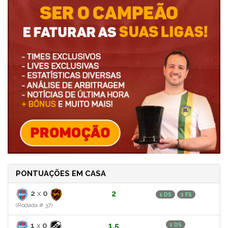
PONTUAÇÕES EM CASA
2
x
0
2
1 DS
1 FS
(Rodada # 37)
1
x
0
1.5
1 DS