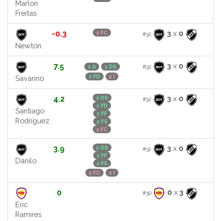
Marlon
Freitas
-0.3
3
x
0
1 FC
#32
Newton
7.5
3
x
0
#32
1 A
1 DS
1 FD
2 I
Savarino
4.2
3
x
0
1 DS
#32
1 FD
Santiago
1 FF
Rodríguez
2 FS
1 FC
3.9
3
x
0
2 DS
#32
1 FF
Danilo
1 FS
1 FC
1 I
0
0
x
3
#30
Eric
Ramires