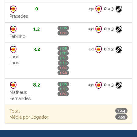
0
0
x
3
#30
Praxedes
1.2
0
x
3
1 DS
#30
1 FC
Fabinho
3.2
0
x
3
1 DS
#30
1 FD
Jhon
2 FF
Jhon
1 FS
2 FC
1 CA
8.2
0
x
3
5 DS
#30
2 FS
Matheus
1 FC
Fernandes
Total:
72,4
Média por Jogador:
2,59