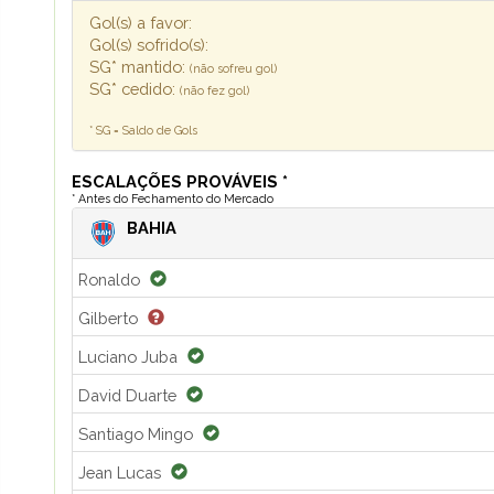
Gol(s) a favor:
Gol(s) sofrido(s):
SG* mantido:
(não sofreu gol)
SG* cedido:
(não fez gol)
* SG = Saldo de Gols
ESCALAÇÕES PROVÁVEIS *
* Antes do Fechamento do Mercado
BAHIA
Ronaldo
Gilberto
Luciano Juba
David Duarte
Santiago Mingo
Jean Lucas