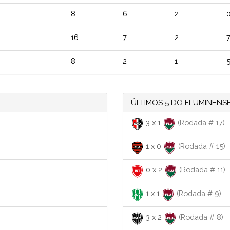
8
6
2
16
7
2
8
2
1
ÚLTIMOS 5 DO FLUMINENS
3
x
1
(Rodada # 17)
1
x
0
(Rodada # 15)
0
x
2
(Rodada # 11)
1
x
1
(Rodada # 9)
3
x
2
(Rodada # 8)