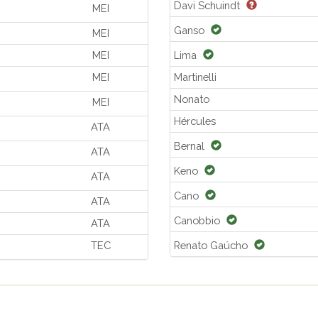
Davi Schuindt
MEI
Ganso
MEI
MEI
Lima
MEI
Martinelli
Nonato
MEI
Hércules
ATA
Bernal
ATA
Keno
ATA
Cano
ATA
Canobbio
ATA
TEC
Renato Gaúcho