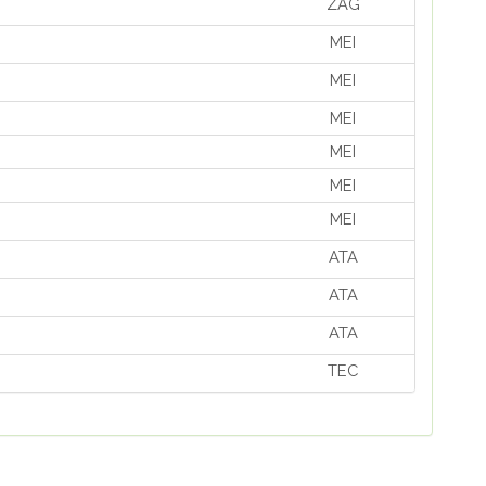
ZAG
MEI
MEI
MEI
MEI
MEI
MEI
ATA
ATA
ATA
TEC