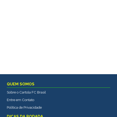
QUEM SOMOS
Sobre o Cartola FC Brasil
Entre em Contato
Política de Privacidade
DICAS DA RODADA