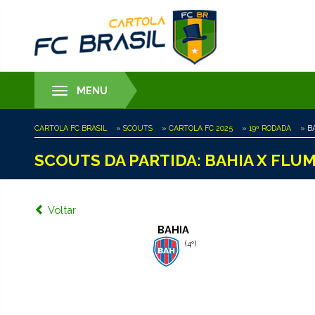
MENU
Toggle
navigation
CARTOLA FC BRASIL
»
SCOUTS
»
CARTOLA FC 2025
»
19ª RODADA
» BA
SCOUTS DA PARTIDA: BAHIA X FLU
Voltar
BAHIA
(4º)