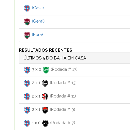
(Casa)
(Geral)
(Fora)
RESULTADOS RECENTES
ÚLTIMOS 5 DO BAHIA EM CASA
3
x
0
(Rodada # 17)
2
x
1
(Rodada # 13)
2
x
1
(Rodada # 11)
2
x
1
(Rodada # 9)
1
x
0
(Rodada # 7)