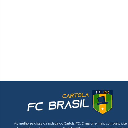
As melhores dicas da rodada do Cartola FC. O maior e mais completo site