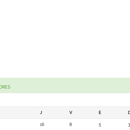
ORES
J
V
E
16
8
5