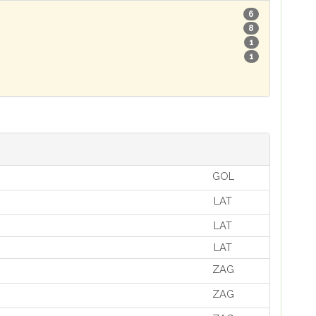
6
8
1
1
GOL
LAT
LAT
LAT
ZAG
ZAG