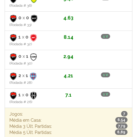
(Rodada # 36)
0
x
0
4.63
(Rodada # 33)
1
x
0
8.14
1 V
(Rodada # 32)
0
x
1
2.94
(Rodada # 30)
2
x
1
4.21
1 V
(Rodada # 28)
1
x
0
7.1
1 V
(Rodada # 26)
Jogos:
7
Média em Casa:
6,54
Média 3 Últ. Partidas:
7,79
Média 5 Últ. Partidas:
6,89