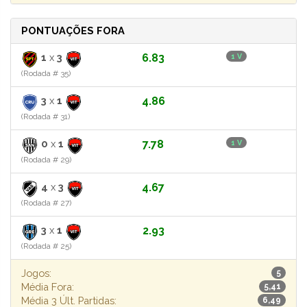
PONTUAÇÕES FORA
1
x
3
6.83
1 V
(Rodada # 35)
3
x
1
4.86
(Rodada # 31)
0
x
1
7.78
1 V
(Rodada # 29)
4
x
3
4.67
(Rodada # 27)
3
x
1
2.93
(Rodada # 25)
Jogos:
5
Média Fora:
5,41
Média 3 Últ. Partidas:
6,49