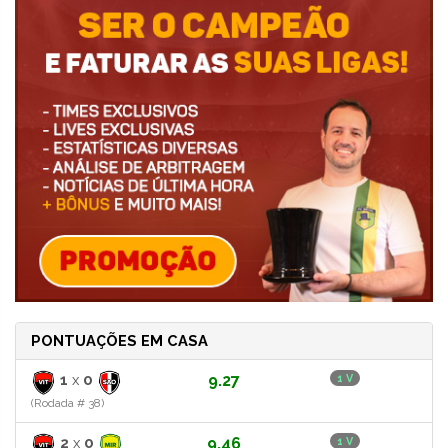
PONTUAÇÕES EM CASA
1
x
0
9.27
1 V
(Rodada # 38)
2
x
0
9.46
1 V