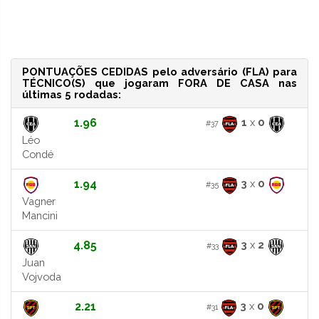
PONTUAÇÕES CEDIDAS pelo adversário (FLA) para
TÉCNICO(S) que jogaram FORA DE CASA nas
últimas 5 rodadas:
1.96
1
x
0
#37
Léo
Condé
1.94
3
x
0
#35
Vagner
Mancini
4.85
3
x
2
#33
Juan
Vojvoda
2.21
3
x
0
#31