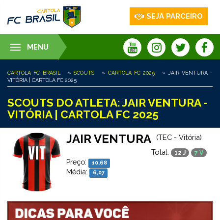
SEJA PARCEIRO
MENU
Toggle
navigation
CARTOLA FC BRASIL
»
SCOUTS
»
CARTOLA FC 2025
» JAIR VENTURA -
VITÓRIA | CARTOLA FC 2025
SCOUTS DO ATLETA: JAIR VENTURA -
VITÓRIA | CARTOLA FC 2025
JAIR VENTURA
(TEC - Vitória)
Total:
12 J
7 V
Preço:
10,68
Média:
6,07