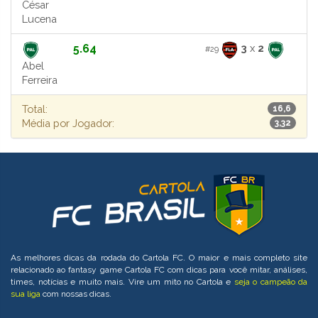
César
Lucena
5.64
3
x
2
#29
Abel
Ferreira
Total:
16,6
Média por Jogador:
3,32
As melhores dicas da rodada do Cartola FC. O maior e mais completo site
relacionado ao fantasy game Cartola FC com dicas para você mitar, análises,
times, notícias e muito mais. Vire um mito no Cartola e
seja o campeão da
sua liga
com nossas dicas.