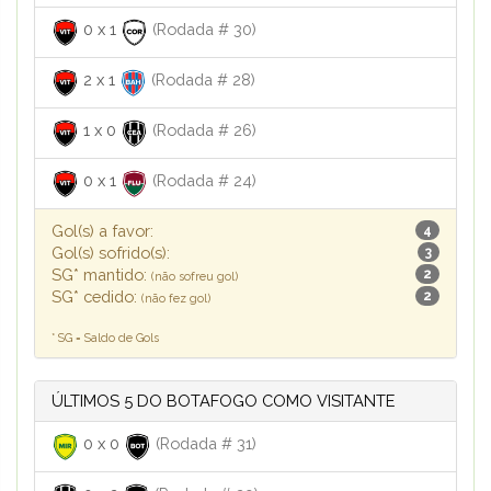
0
x
1
(Rodada # 30)
2
x
1
(Rodada # 28)
1
x
0
(Rodada # 26)
0
x
1
(Rodada # 24)
Gol(s) a favor:
4
Gol(s) sofrido(s):
3
SG* mantido:
2
(não sofreu gol)
SG* cedido:
2
(não fez gol)
* SG = Saldo de Gols
ÚLTIMOS 5 DO BOTAFOGO COMO VISITANTE
0
x
0
(Rodada # 31)