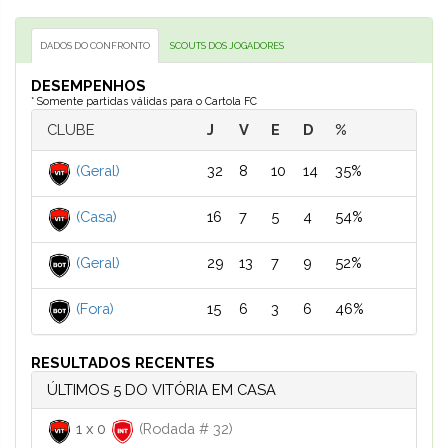
DADOS DO CONFRONTO
SCOUTS DOS JOGADORES
DESEMPENHOS
* Somente partidas válidas para o Cartola FC
CLUBE
J
V
E
D
%
(Geral)
32
8
10
14
35%
(Casa)
16
7
5
4
54%
(Geral)
29
13
7
9
52%
(Fora)
15
6
3
6
46%
RESULTADOS RECENTES
ÚLTIMOS 5 DO VITÓRIA EM CASA
1
x
0
(Rodada # 32)