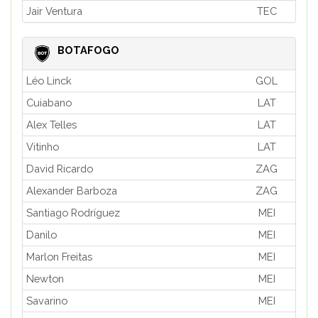
Jair Ventura
TEC
BOTAFOGO
Léo Linck
GOL
Cuiabano
LAT
Alex Telles
LAT
Vitinho
LAT
David Ricardo
ZAG
Alexander Barboza
ZAG
Santiago Rodríguez
MEI
Danilo
MEI
Marlon Freitas
MEI
Newton
MEI
Savarino
MEI