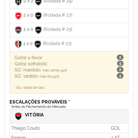
0
x
2
(Rodada # 29)
2
x
0
(Rodada # 27)
2
x
0
(Rodada # 25)
1
x
0
(Rodada # 23)
Gol(s) a favor:
2
Gol(s) sofrido(s):
5
SG* mantido:
2
(não sofreu gol)
SG* cedido:
4
(não fez gol)
* SG = Saldo de Gols
ESCALAÇÕES PROVÁVEIS *
* Antes do Fechamento do Mercado
VITÓRIA
Thiago Couto
GOL
Ramon
LAT