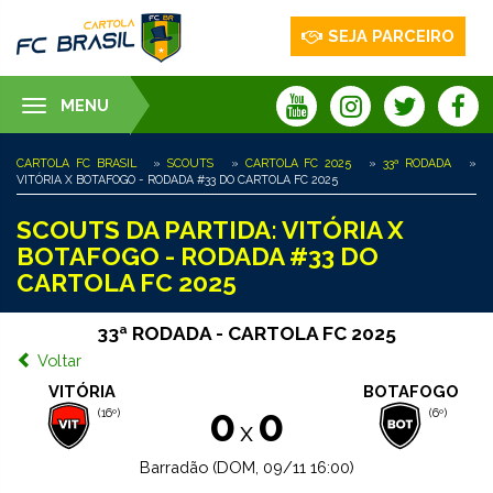
SEJA PARCEIRO
MENU
Toggle
navigation
CARTOLA FC BRASIL
»
SCOUTS
»
CARTOLA FC 2025
»
33ª RODADA
»
VITÓRIA X BOTAFOGO - RODADA #33 DO CARTOLA FC 2025
SCOUTS DA PARTIDA: VITÓRIA X
BOTAFOGO - RODADA #33 DO
CARTOLA FC 2025
33ª RODADA - CARTOLA FC 2025
Voltar
VITÓRIA
BOTAFOGO
0
0
(16º)
(6º)
x
Barradão (DOM, 09/11 16:00)