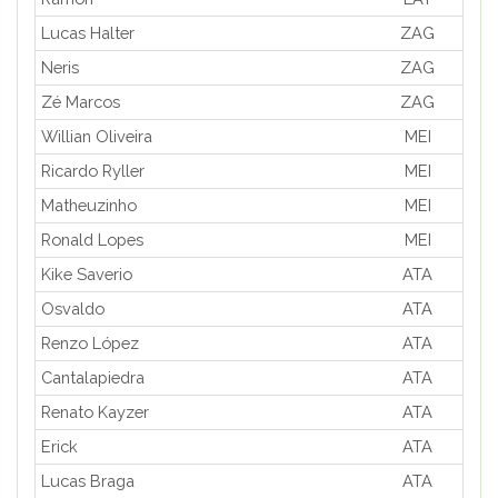
Lucas Halter
ZAG
Neris
ZAG
Zé Marcos
ZAG
Willian Oliveira
MEI
Ricardo Ryller
MEI
Matheuzinho
MEI
Ronald Lopes
MEI
Kike Saverio
ATA
Osvaldo
ATA
Renzo López
ATA
Cantalapiedra
ATA
Renato Kayzer
ATA
Erick
ATA
Lucas Braga
ATA