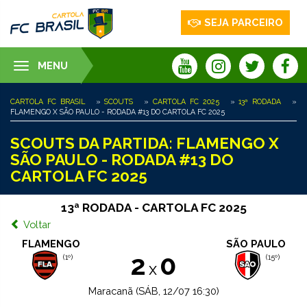
SEJA PARCEIRO
MENU
Toggle
navigation
CARTOLA FC BRASIL
»
SCOUTS
»
CARTOLA FC 2025
»
13ª RODADA
»
FLAMENGO X SÃO PAULO - RODADA #13 DO CARTOLA FC 2025
SCOUTS DA PARTIDA: FLAMENGO X
SÃO PAULO - RODADA #13 DO
CARTOLA FC 2025
13ª RODADA - CARTOLA FC 2025
Voltar
FLAMENGO
SÃO PAULO
2
0
(1º)
(15º)
x
Maracanã (SÁB, 12/07 16:30)