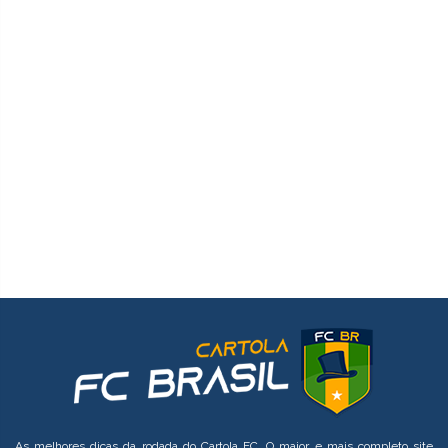
As melhores dicas da rodada do Cartola FC. O maior e mais completo site