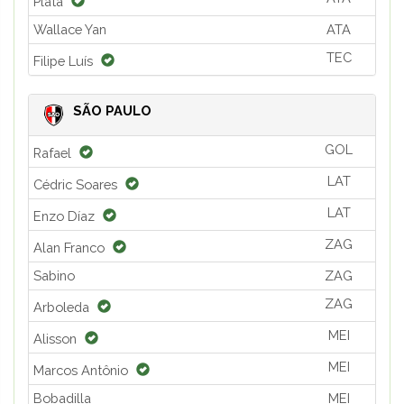
Plata
Wallace Yan
ATA
TEC
Filipe Luís
SÃO PAULO
GOL
Rafael
LAT
Cédric Soares
LAT
Enzo Díaz
ZAG
Alan Franco
Sabino
ZAG
ZAG
Arboleda
MEI
Alisson
MEI
Marcos Antônio
Bobadilla
MEI