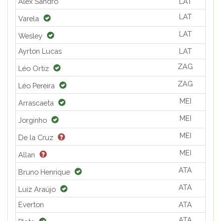
Alex Sandro
LAT
LAT
Varela
LAT
Wesley
Ayrton Lucas
LAT
ZAG
Léo Ortiz
ZAG
Léo Pereira
MEI
Arrascaeta
MEI
Jorginho
MEI
De la Cruz
MEI
Allan
ATA
Bruno Henrique
ATA
Luiz Araújo
Everton
ATA
ATA