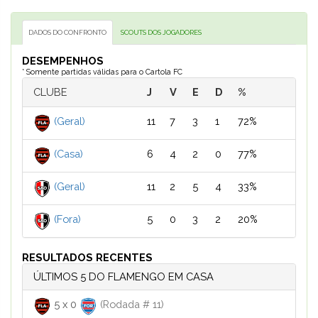
DADOS DO CONFRONTO
SCOUTS DOS JOGADORES
DESEMPENHOS
* Somente partidas válidas para o Cartola FC
CLUBE
J
V
E
D
%
(Geral)
11
7
3
1
72%
(Casa)
6
4
2
0
77%
(Geral)
11
2
5
4
33%
(Fora)
5
0
3
2
20%
RESULTADOS RECENTES
ÚLTIMOS 5 DO FLAMENGO EM CASA
5
x
0
(Rodada # 11)