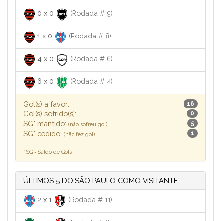
0
x
0
(Rodada # 9)
1
x
0
(Rodada # 8)
4
x
0
(Rodada # 6)
6
x
0
(Rodada # 4)
Gol(s) a favor:
16
Gol(s) sofrido(s):
0
SG* mantido:
5
(não sofreu gol)
SG* cedido:
1
(não fez gol)
* SG = Saldo de Gols
ÚLTIMOS 5 DO SÃO PAULO COMO VISITANTE
2
x
1
(Rodada # 11)