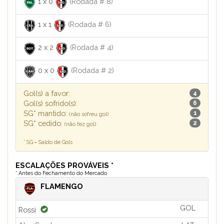
1
x
0
(Rodada # 8)
1
x
1
(Rodada # 6)
2
x
2
(Rodada # 4)
0
x
0
(Rodada # 2)
Gol(s) a favor:
4
Gol(s) sofrido(s):
6
SG* mantido:
1
(não sofreu gol)
SG* cedido:
2
(não fez gol)
* SG = Saldo de Gols
ESCALAÇÕES PROVÁVEIS *
* Antes do Fechamento do Mercado
FLAMENGO
GOL
Rossi