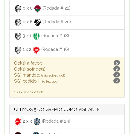
0
x
0
(Rodada # 22)
0
x
6
(Rodada # 20)
3
x
1
(Rodada # 18)
1
x
2
(Rodada # 16)
Gol(s) a favor:
5
Gol(s) sofrido(s):
9
SG* mantido:
2
(não sofreu gol)
SG* cedido:
2
(não fez gol)
* SG = Saldo de Gols
ÚLTIMOS 5 DO GRÊMIO COMO VISITANTE
2
x
3
(Rodada # 24)