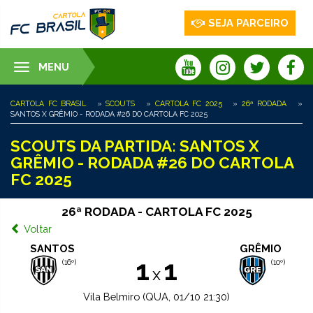
SEJA PARCEIRO
MENU
Toggle
navigation
CARTOLA FC BRASIL
»
SCOUTS
»
CARTOLA FC 2025
»
26ª RODADA
»
SANTOS X GRÊMIO - RODADA #26 DO CARTOLA FC 2025
SCOUTS DA PARTIDA: SANTOS X
GRÊMIO - RODADA #26 DO CARTOLA
FC 2025
26ª RODADA - CARTOLA FC 2025
Voltar
SANTOS
GRÊMIO
1
1
(16º)
(10º)
x
Vila Belmiro (QUA, 01/10 21:30)