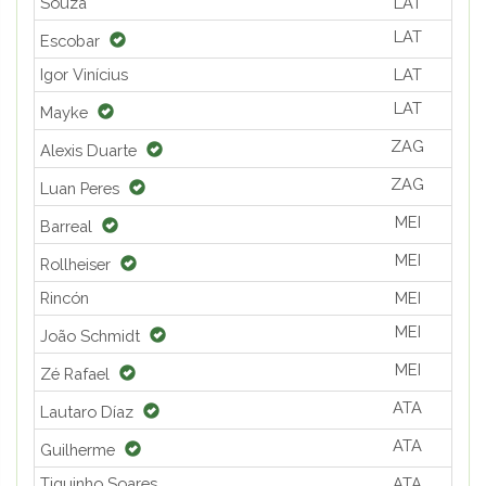
Souza
LAT
LAT
Escobar
Igor Vinícius
LAT
LAT
Mayke
ZAG
Alexis Duarte
ZAG
Luan Peres
MEI
Barreal
MEI
Rollheiser
Rincón
MEI
MEI
João Schmidt
MEI
Zé Rafael
ATA
Lautaro Díaz
ATA
Guilherme
Tiquinho Soares
ATA