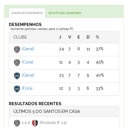
DADOS DO CONFRONTO
SCOUTS DOS JOGADORES
DESEMPENHOS
* Somente partidas válidas para o Cartola FC
CLUBE
J
V
E
D
%
(Geral)
24
7
6
11
37%
(Casa)
11
4
3
4
45%
(Geral)
23
7
7
9
40%
(Fora)
12
3
3
6
33%
RESULTADOS RECENTES
ÚLTIMOS 5 DO SANTOS EM CASA
1
x
0
(Rodada # 24)