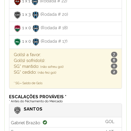
1
x
1
(Rodada # 22)
1
x
3
(Rodada # 20)
1
x
0
(Rodada # 18)
1
x
0
(Rodada # 17)
Gol(s) a favor:
7
Gol(s) sofrido(s):
6
SG* mantido:
0
(não sofreu gol)
SG* cedido:
2
(não fez gol)
* SG = Saldo de Gols
ESCALAÇÕES PROVÁVEIS *
* Antes do Fechamento do Mercado
SANTOS
GOL
Gabriel Brazão