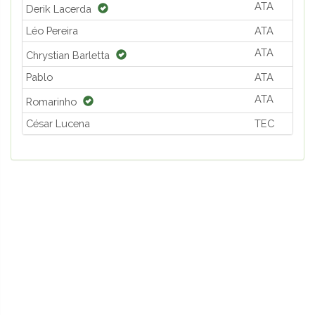
ATA
Derik Lacerda
Léo Pereira
ATA
ATA
Chrystian Barletta
Pablo
ATA
ATA
Romarinho
César Lucena
TEC