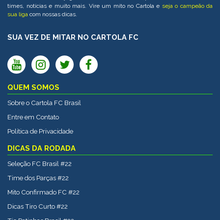
times, notícias e muito mais. Vire um mito no Cartola e
seja o campeão da
sua liga
com nossas dicas.
SUA VEZ DE MITAR NO CARTOLA FC
QUEM SOMOS
Sobre o Cartola FC Brasil
Entre em Contato
Política de Privacidade
DICAS DA RODADA
Seleção FC Brasil #22
Time dos Parças #22
Mito Confirmado FC #22
Dicas Tiro Curto #22