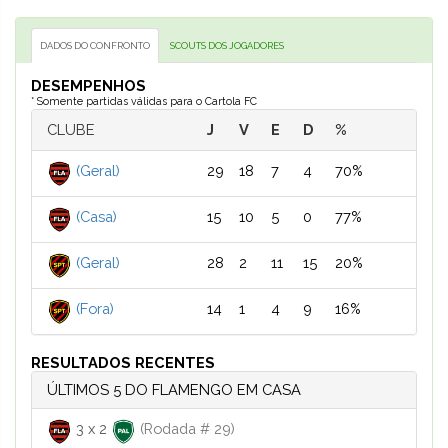
DADOS DO CONFRONTO
SCOUTS DOS JOGADORES
DESEMPENHOS
* Somente partidas válidas para o Cartola FC
CLUBE
J
V
E
D
%
(Geral)
29
18
7
4
70%
(Casa)
15
10
5
0
77%
(Geral)
28
2
11
15
20%
(Fora)
14
1
4
9
16%
RESULTADOS RECENTES
ÚLTIMOS 5 DO FLAMENGO EM CASA
3
x
2
(Rodada # 29)