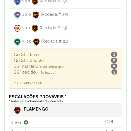
1
x
1
(Rodada # 27)
1
x
0
(Rodada # 25)
1
x
1
(Rodada # 23)
3
x
0
(Rodada # 21)
Gol(s) a favor:
2
Gol(s) sofrido(s):
8
SG* mantido:
0
(não sofreu gol)
SG* cedido:
3
(não fez gol)
* SG = Saldo de Gols
ESCALAÇÕES PROVÁVEIS *
* Antes do Fechamento do Mercado
FLAMENGO
GOL
Rossi