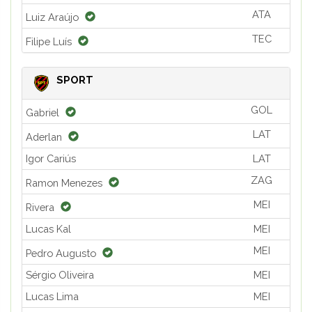
ATA
Luiz Araújo
TEC
Filipe Luís
SPORT
GOL
Gabriel
LAT
Aderlan
Igor Cariús
LAT
ZAG
Ramon Menezes
MEI
Rivera
Lucas Kal
MEI
MEI
Pedro Augusto
Sérgio Oliveira
MEI
Lucas Lima
MEI