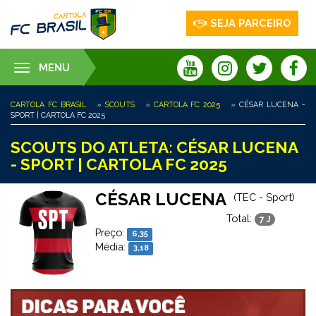
SEJA PARCEIRO
MENU
Toggle
navigation
CARTOLA FC BRASIL
»
SCOUTS
»
CARTOLA FC 2025
» CÉSAR LUCENA -
SPORT | CARTOLA FC 2025
SCOUTS DO ATLETA: CÉSAR LUCENA
- SPORT | CARTOLA FC 2025
CÉSAR LUCENA
(TEC - Sport)
Total:
7 J
Preço:
6,35
Média:
3,18