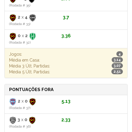
(Rodada # 35)
2
x
4
3.7
(Rodada # 33)
0
x
2
3.36
(Rodada # 32)
Jogos:
4
Média em Casa:
3,14
Média 3 Últ. Partidas:
3,07
Média 5 Últ. Partidas:
2,51
PONTUAÇÕES FORA
2
x
0
5.13
(Rodada # 37)
3
x
0
2.33
(Rodada # 36)