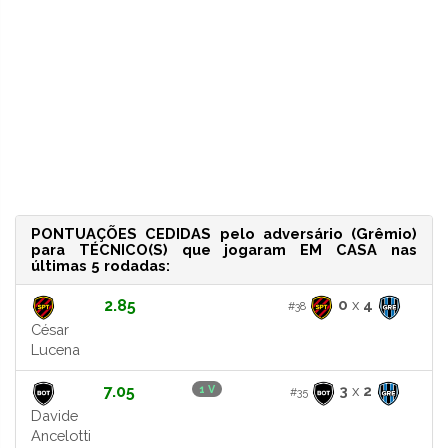
PONTUAÇÕES CEDIDAS pelo adversário (Grêmio)
para TÉCNICO(S) que jogaram EM CASA nas
últimas 5 rodadas:
2.85
0
x
4
#38
César
Lucena
7.05
3
x
2
1 V
#35
Davide
Ancelotti