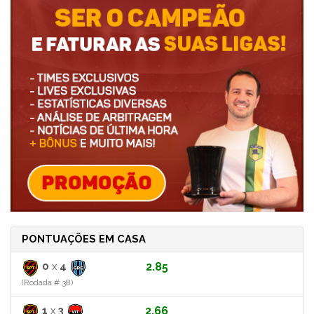
PONTUAÇÕES EM CASA
0
x
4
2.85
(Rodada # 38)
1
x
3
2.66