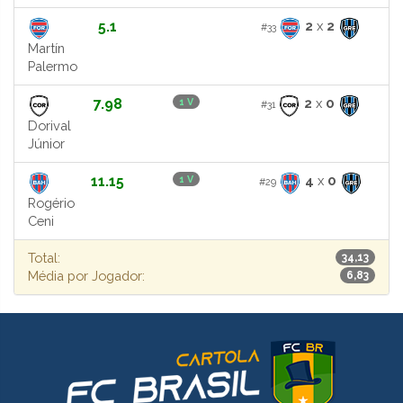
5.1
2
x
2
#33
Martín
Palermo
7.98
2
x
0
1 V
#31
Dorival
Júnior
11.15
4
x
0
1 V
#29
Rogério
Ceni
Total:
34,13
Média por Jogador:
6,83