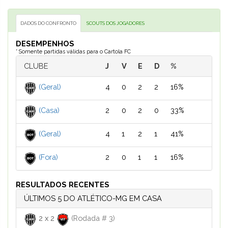
DADOS DO CONFRONTO
SCOUTS DOS JOGADORES
DESEMPENHOS
* Somente partidas válidas para o Cartola FC
CLUBE
J
V
E
D
%
(Geral)
4
0
2
2
16%
(Casa)
2
0
2
0
33%
(Geral)
4
1
2
1
41%
(Fora)
2
0
1
1
16%
RESULTADOS RECENTES
ÚLTIMOS 5 DO ATLÉTICO-MG EM CASA
2
x
2
(Rodada # 3)