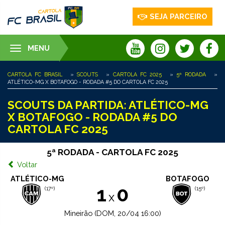
SEJA PARCEIRO
MENU
Toggle
navigation
CARTOLA FC BRASIL
»
SCOUTS
»
CARTOLA FC 2025
»
5ª RODADA
»
ATLÉTICO-MG X BOTAFOGO - RODADA #5 DO CARTOLA FC 2025
SCOUTS DA PARTIDA: ATLÉTICO-MG
X BOTAFOGO - RODADA #5 DO
CARTOLA FC 2025
5ª RODADA - CARTOLA FC 2025
Voltar
ATLÉTICO-MG
BOTAFOGO
1
0
(17º)
(15º)
x
Mineirão (DOM, 20/04 16:00)