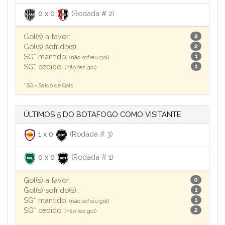
0
x
0
(Rodada # 2)
Gol(s) a favor:
2
Gol(s) sofrido(s):
2
SG* mantido:
1
(não sofreu gol)
SG* cedido:
1
(não fez gol)
* SG = Saldo de Gols
ÚLTIMOS 5 DO BOTAFOGO COMO VISITANTE
1
x
0
(Rodada # 3)
0
x
0
(Rodada # 1)
Gol(s) a favor:
0
Gol(s) sofrido(s):
1
SG* mantido:
1
(não sofreu gol)
SG* cedido:
2
(não fez gol)