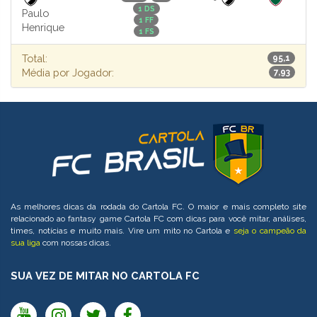
1 DS
Paulo
1 FF
Henrique
1 FS
Total:
95,1
Média por Jogador:
7,93
As melhores dicas da rodada do Cartola FC. O maior e mais completo site
relacionado ao fantasy game Cartola FC com dicas para você mitar, análises,
times, notícias e muito mais. Vire um mito no Cartola e
seja o campeão da
sua liga
com nossas dicas.
SUA VEZ DE MITAR NO CARTOLA FC