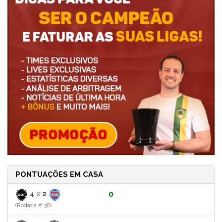
PONTUAÇÕES EM CASA
4
x
2
0
(Rodada # 38)