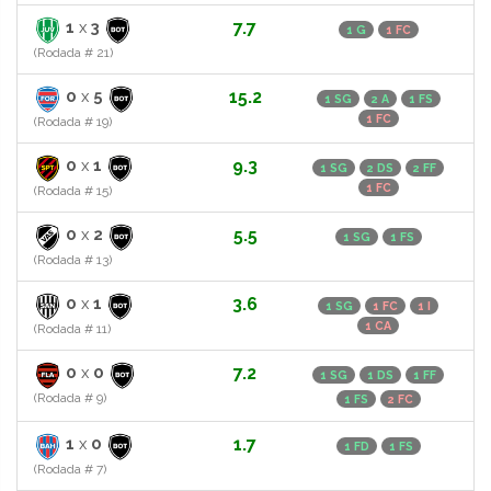
1
x
3
7.7
1 G
1 FC
(Rodada # 21)
0
x
5
15.2
1 SG
2 A
1 FS
1 FC
(Rodada # 19)
0
x
1
9.3
1 SG
2 DS
2 FF
1 FC
(Rodada # 15)
0
x
2
5.5
1 SG
1 FS
(Rodada # 13)
0
x
1
3.6
1 SG
1 FC
1 I
1 CA
(Rodada # 11)
0
x
0
7.2
1 SG
1 DS
1 FF
(Rodada # 9)
1 FS
2 FC
1
x
0
1.7
1 FD
1 FS
(Rodada # 7)