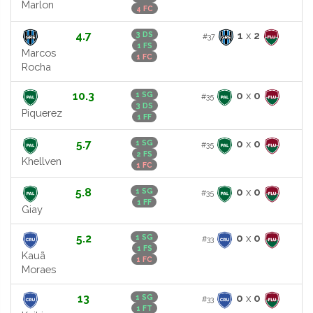
Marlon
4 FC
4.7
1
x
2
3 DS
#37
1 FS
Marcos
1 FC
Rocha
10.3
0
x
0
1 SG
#35
3 DS
Piquerez
1 FF
5.7
0
x
0
1 SG
#35
2 FS
Khellven
1 FC
5.8
0
x
0
1 SG
#35
1 FF
Giay
5.2
0
x
0
1 SG
#33
1 FS
Kauã
1 FC
Moraes
13
0
x
0
1 SG
#33
1 FT