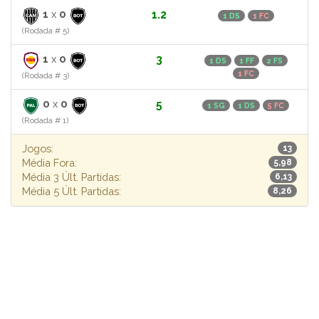
1
x
0
1.2
1 DS
1 FC
(Rodada # 5)
1
x
0
3
1 DS
1 FF
2 FS
1 FC
(Rodada # 3)
0
x
0
5
1 SG
1 DS
5 FC
(Rodada # 1)
Jogos:
13
Média Fora:
5,98
Média 3 Últ. Partidas:
6,13
Média 5 Últ. Partidas:
8,26