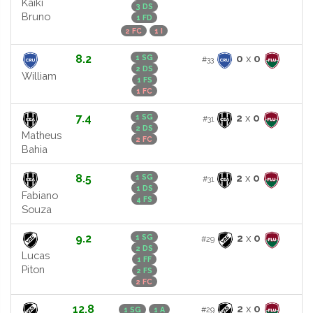
Kaiki
3 DS
Bruno
1 FD
2 FC
1 I
8.2
0
x
0
1 SG
#33
2 DS
William
1 FS
1 FC
7.4
2
x
0
1 SG
#31
2 DS
Matheus
2 FC
Bahia
8.5
2
x
0
1 SG
#31
1 DS
Fabiano
4 FS
Souza
9.2
2
x
0
1 SG
#29
2 DS
Lucas
1 FF
Piton
2 FS
2 FC
12.8
2
x
0
#29
1 SG
1 A