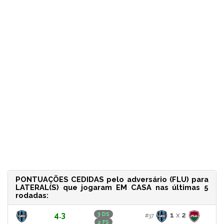
PONTUAÇÕES CEDIDAS pelo adversário (FLU) para
LATERAL(S) que jogaram EM CASA nas últimas 5
rodadas:
4.3
1
x
2
3 DS
#37
2 FS