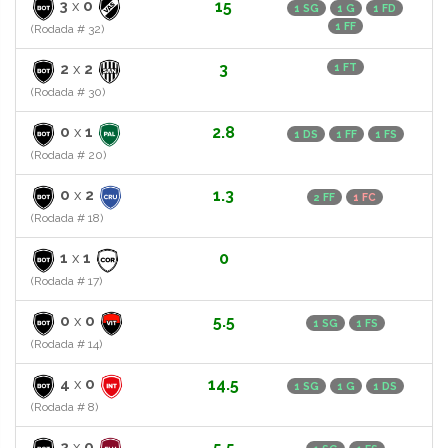
3
x
0
15
1 SG
1 G
1 FD
1 FF
(Rodada # 32)
2
x
2
3
1 FT
(Rodada # 30)
0
x
1
2.8
1 DS
1 FF
1 FS
(Rodada # 20)
0
x
2
1.3
2 FF
1 FC
(Rodada # 18)
1
x
1
0
(Rodada # 17)
0
x
0
5.5
1 SG
1 FS
(Rodada # 14)
4
x
0
14.5
1 SG
1 G
1 DS
(Rodada # 8)
2
x
0
5.5