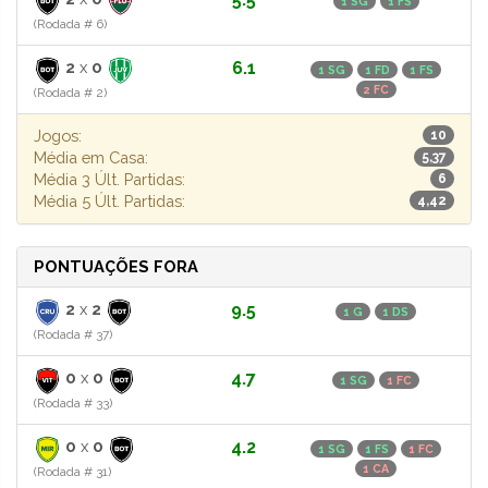
1 SG
1 FS
(Rodada # 6)
2
x
0
6.1
1 SG
1 FD
1 FS
2 FC
(Rodada # 2)
Jogos:
10
Média em Casa:
5,37
Média 3 Últ. Partidas:
6
Média 5 Últ. Partidas:
4,42
PONTUAÇÕES FORA
2
x
2
9.5
1 G
1 DS
(Rodada # 37)
0
x
0
4.7
1 SG
1 FC
(Rodada # 33)
0
x
0
4.2
1 SG
1 FS
1 FC
1 CA
(Rodada # 31)