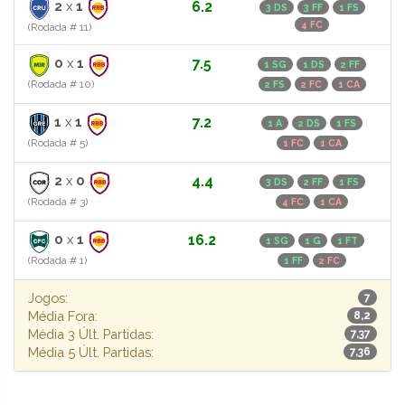
2
x
1
6.2
3 DS
3 FF
1 FS
4 FC
(Rodada # 11)
0
x
1
7.5
1 SG
1 DS
2 FF
(Rodada # 10)
2 FS
2 FC
1 CA
1
x
1
7.2
1 A
2 DS
1 FS
(Rodada # 5)
1 FC
1 CA
2
x
0
4.4
3 DS
2 FF
1 FS
(Rodada # 3)
4 FC
1 CA
0
x
1
16.2
1 SG
1 G
1 FT
(Rodada # 1)
1 FF
2 FC
Jogos:
7
Média Fora:
8,2
Média 3 Últ. Partidas:
7,37
Média 5 Últ. Partidas:
7,36