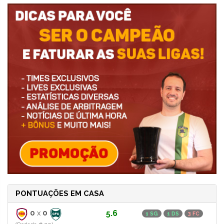
PONTUAÇÕES EM CASA
0
x
0
5.6
1 SG
1 DS
3 FC