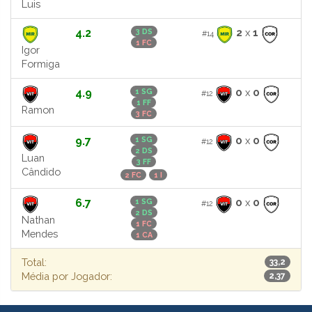
Luis
4.2
2
x
1
3 DS
#14
1 FC
Igor
Formiga
4.9
0
x
0
1 SG
#12
1 FF
Ramon
3 FC
9.7
0
x
0
1 SG
#12
2 DS
Luan
3 FF
Cândido
2 FC
1 I
6.7
0
x
0
1 SG
#12
2 DS
Nathan
1 FC
Mendes
1 CA
Total:
33,2
Média por Jogador:
2,37