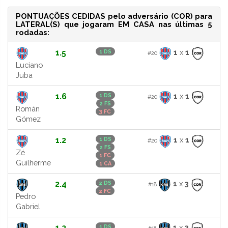
PONTUAÇÕES CEDIDAS pelo adversário (COR) para
LATERAL(S) que jogaram EM CASA nas últimas 5
rodadas:
1.5
1
x
1
1 DS
#20
Luciano
Juba
1.6
1
x
1
1 DS
#20
2 FS
Román
3 FC
Gómez
1.2
1
x
1
1 DS
#20
2 FS
Zé
1 FC
Guilherme
1 CA
2.4
1
x
3
2 DS
#18
2 FC
Pedro
Gabriel
1.2
1
x
3
1 DS
#18