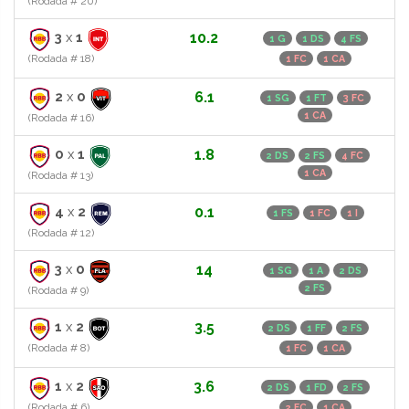
(Rodada # 20)
3
x
1
10.2
1 G
1 DS
4 FS
(Rodada # 18)
1 FC
1 CA
2
x
0
6.1
1 SG
1 FT
3 FC
1 CA
(Rodada # 16)
0
x
1
1.8
2 DS
2 FS
4 FC
1 CA
(Rodada # 13)
4
x
2
0.1
1 FS
1 FC
1 I
(Rodada # 12)
3
x
0
14
1 SG
1 A
2 DS
2 FS
(Rodada # 9)
1
x
2
3.5
2 DS
1 FF
2 FS
(Rodada # 8)
1 FC
1 CA
1
x
2
3.6
2 DS
1 FD
2 FS
(Rodada # 6)
2 FC
1 CA