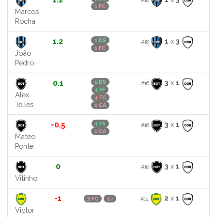
1 FC
Marcos
Rocha
1.2
1
x
3
1 DS
#18
1 FC
João
Pedro
0.1
3
x
1
1 DS
#16
1 FF
Alex
4 FC
Telles
1 CA
-0.5
3
x
1
1 FS
#16
1 CA
Mateo
Ponte
0
3
x
1
#16
Vitinho
-1
2
x
1
#14
3 FC
1 I
Victor