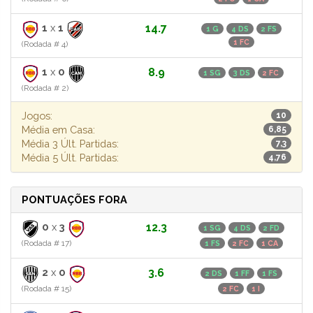
1
x
1
14.7
1 G
4 DS
2 FS
1 FC
(Rodada # 4)
1
x
0
8.9
1 SG
3 DS
2 FC
(Rodada # 2)
Jogos:
10
Média em Casa:
6,85
Média 3 Últ. Partidas:
7,3
Média 5 Últ. Partidas:
4,76
PONTUAÇÕES FORA
0
x
3
12.3
1 SG
4 DS
2 FD
(Rodada # 17)
1 FS
2 FC
1 CA
2
x
0
3.6
2 DS
1 FF
1 FS
(Rodada # 15)
2 FC
1 I