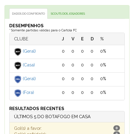
DADOS DO CONFRONTO
SCOUTS DOS JOGADORES
DESEMPENHOS
* Somente partidas válidas para o Cartola FC
CLUBE
J
V
E
D
%
(Geral)
0
0
0
0
0%
(Casa)
0
0
0
0
0%
(Geral)
0
0
0
0
0%
(Fora)
0
0
0
0
0%
RESULTADOS RECENTES
ÚLTIMOS 5 DO BOTAFOGO EM CASA
Gol(s) a favor:
0