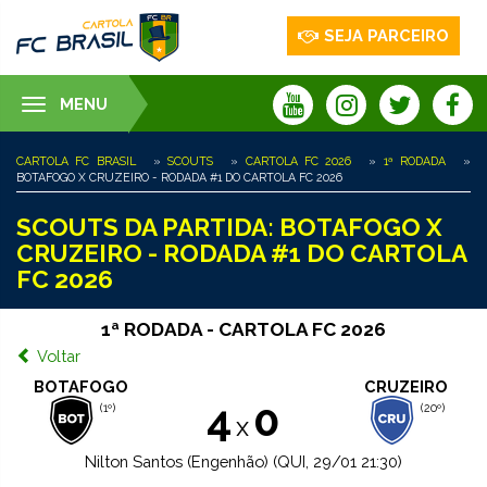
SEJA PARCEIRO
MENU
Toggle
navigation
CARTOLA FC BRASIL
»
SCOUTS
»
CARTOLA FC 2026
»
1ª RODADA
»
BOTAFOGO X CRUZEIRO - RODADA #1 DO CARTOLA FC 2026
SCOUTS DA PARTIDA: BOTAFOGO X
CRUZEIRO - RODADA #1 DO CARTOLA
FC 2026
1ª RODADA - CARTOLA FC 2026
Voltar
BOTAFOGO
CRUZEIRO
4
0
(1º)
(20º)
x
Nilton Santos (Engenhão) (QUI, 29/01 21:30)