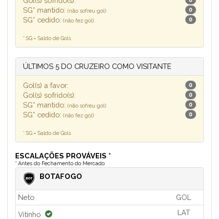
Gol(s) sofrido(s):
0
SG* mantido:
0
(não sofreu gol)
SG* cedido:
0
(não fez gol)
* SG = Saldo de Gols
ÚLTIMOS 5 DO CRUZEIRO COMO VISITANTE
Gol(s) a favor:
0
Gol(s) sofrido(s):
0
SG* mantido:
0
(não sofreu gol)
SG* cedido:
0
(não fez gol)
* SG = Saldo de Gols
ESCALAÇÕES PROVÁVEIS *
* Antes do Fechamento do Mercado
BOTAFOGO
Neto
GOL
LAT
Vitinho