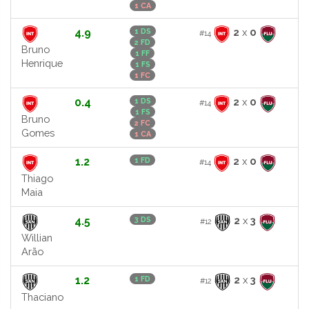
1 CA
4.9
2
x
0
1 DS
#14
2 FD
Bruno
1 FF
Henrique
1 FS
1 FC
0.4
2
x
0
1 DS
#14
1 FS
Bruno
2 FC
Gomes
1 CA
1.2
2
x
0
1 FD
#14
Thiago
Maia
4.5
2
x
3
3 DS
#12
Willian
Arão
1.2
2
x
3
1 FD
#12
Thaciano