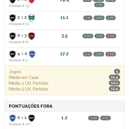
1 FS
(Rodada # 13)
2
x
2
11.1
1 G
1 DS
2 FF
(Rodada # 11)
0
x
3
3.5
2 DS
1 FF
1 FC
(Rodada # 6)
4
x
0
17.2
2 G
1 DS
1 FC
(Rodada # 1)
Jogos:
5
Média em Casa:
11,4
Média 3 Últ. Partidas:
12,1
Média 5 Últ. Partidas:
11,4
PONTUAÇÕES FORA
0
x
1
1.2
1 DS
1 FC
(Rodada # 20)