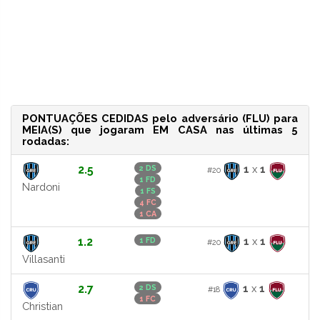
PONTUAÇÕES CEDIDAS pelo adversário (FLU) para
MEIA(S) que jogaram EM CASA nas últimas 5
rodadas:
2.5
1
x
1
2 DS
#20
1 FD
Nardoni
1 FS
4 FC
1 CA
1.2
1
x
1
1 FD
#20
Villasanti
2.7
1
x
1
2 DS
#18
1 FC
Christian