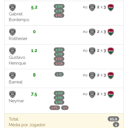
5.2
2
x
3
3 DS
#12
2 FS
Gabriel
1 FC
Bontempo
0
2
x
3
#12
Rollheiser
1.2
2
x
3
1 DS
#12
2 FS
Gustavo
1 FC
Henrique
1 CA
8
2
x
3
1 G
#12
Barreal
7.5
2
x
3
2 DS
#12
2 FD
Neymar
5 FS
1 FC
1 I
Total:
95,9
Média por Jogador:
4