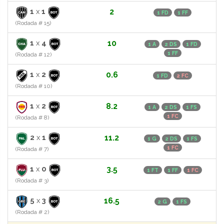
1
x
1
2
1 FD
1 FF
(Rodada # 15)
1
x
4
10
1 A
2 DS
1 FD
1 FF
(Rodada # 12)
1
x
2
0.6
1 FD
2 FC
(Rodada # 10)
1
x
2
8.2
1 A
2 DS
1 FS
1 FC
(Rodada # 8)
2
x
1
11.2
1 G
2 DS
1 FS
1 FC
(Rodada # 7)
1
x
0
3.5
1 FT
1 FF
1 FC
(Rodada # 3)
5
x
3
16.5
2 G
1 FS
(Rodada # 2)