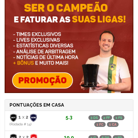
PONTUAÇÕES EM CASA
1
x
2
5.3
3 DS
2 FF
1 FS
(Rodada # 14)
1 FC
1 CA
2
x
2
19.9
1 G
6 DS
2 FD