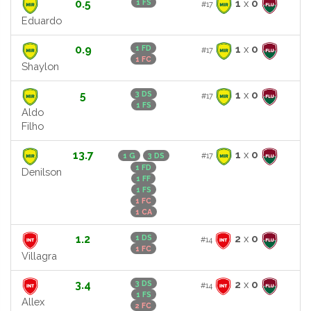
0.5
1
x
0
1 FS
#17
Eduardo
0.9
1
x
0
1 FD
#17
1 FC
Shaylon
5
1
x
0
3 DS
#17
1 FS
Aldo
Filho
13.7
1
x
0
#17
1 G
3 DS
1 FD
Denilson
1 FF
1 FS
1 FC
1 CA
1.2
2
x
0
1 DS
#14
1 FC
Villagra
3.4
2
x
0
3 DS
#14
1 FS
Allex
2 FC