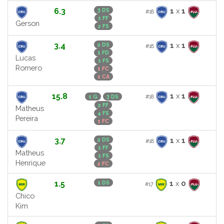
6.3
1
x
1
3 DS
#18
1 FF
Gerson
2 FS
3.4
1
x
1
2 DS
#18
1 FD
Lucas
1 FS
Romero
1 FC
1 CA
15.8
1
x
1
#18
1 G
3 DS
2 FF
Matheus
4 FS
Pereira
1 FC
3.7
1
x
1
2 DS
#18
1 FF
Matheus
1 FS
Henrique
2 FC
1.5
1
x
0
1 DS
#17
Chico
Kim