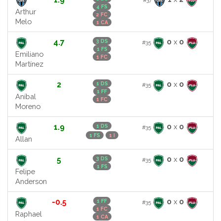
4 FS
Arthur
2 FC
Melo
1 CA
4.7
0
x
0
3 DS
#35
1 FS
Emiliano
1 FC
Martínez
2
0
x
0
1 DS
#35
1 FF
Aníbal
1 FC
Moreno
1.9
0
x
0
1 DS
#35
1 FS
1 I
Allan
5
0
x
0
3 DS
#35
1 FS
Felipe
Anderson
-0.5
0
x
0
1 FF
#35
1 FC
Raphael
1 CA