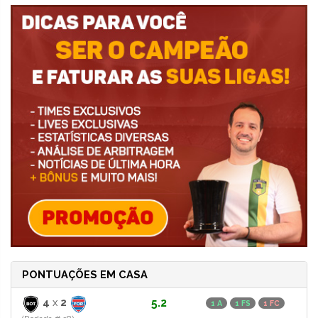
PONTUAÇÕES EM CASA
4
x
2
5.2
1 A
1 FS
1 FC