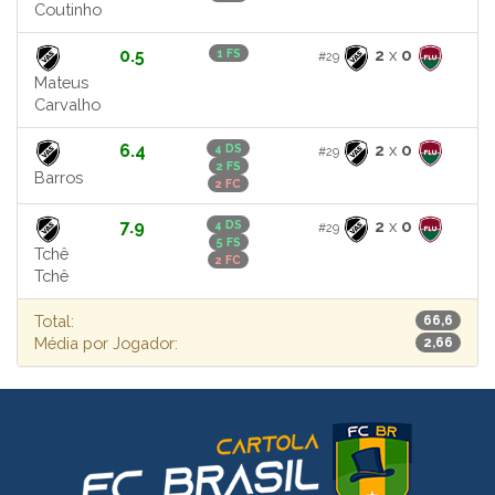
Coutinho
0.5
2
x
0
1 FS
#29
Mateus
Carvalho
6.4
2
x
0
4 DS
#29
2 FS
Barros
2 FC
7.9
2
x
0
4 DS
#29
5 FS
Tchê
2 FC
Tchê
Total:
66,6
Média por Jogador:
2,66