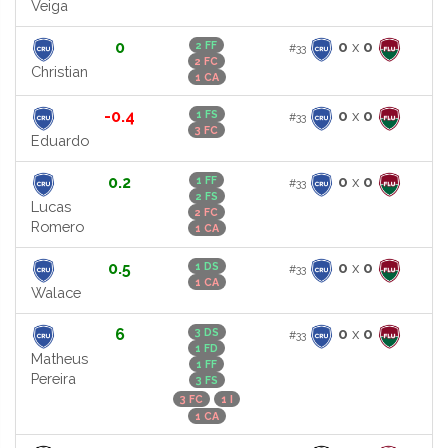
Veiga
0
0
x
0
2 FF
#33
2 FC
Christian
1 CA
-0.4
0
x
0
1 FS
#33
3 FC
Eduardo
0.2
0
x
0
1 FF
#33
2 FS
Lucas
2 FC
Romero
1 CA
0.5
0
x
0
1 DS
#33
1 CA
Walace
6
0
x
0
3 DS
#33
1 FD
Matheus
1 FF
Pereira
3 FS
3 FC
1 I
1 CA