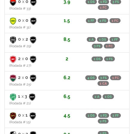
0
x
0
3.9
1 DS
1 FD
3 FS
1 FC
(Rodada # 33)
0
x
0
1.5
1 FF
2 FS
1 FC
(Rodada # 31)
0
x
2
8.5
1 A
1 DS
1 FF
(Rodada # 29)
3 FS
1 FC
2
x
0
2
1 DS
1 FS
(Rodada # 27)
2
x
0
6.2
4 DS
3 FS
1 FC
1 CA
(Rodada # 25)
1
x
3
6.5
1 A
1 DS
(Rodada # 21)
0
x
1
4.5
1 DS
1 FD
1 FF
2 FS
(Rodada # 15)
0
x
2
1 FS