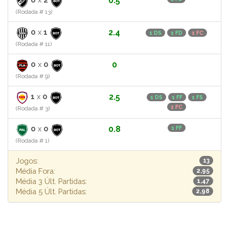
0.5
(Rodada # 13)
0
x
1
2.4
1 DS
1 FD
1 FC
(Rodada # 11)
0
x
0
0
(Rodada # 9)
1
x
0
2.5
1 DS
1 FF
1 FS
1 FC
(Rodada # 3)
0
x
0
0.8
1 FF
(Rodada # 1)
Jogos:
13
Média Fora:
2,95
Média 3 Últ. Partidas:
1,47
Média 5 Últ. Partidas:
2,98