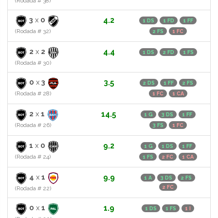
(Rodada # 38)
3
x
0
4.2
1 DS
1 FD
1 FF
(Rodada # 32)
2 FS
1 FC
2
x
2
4.4
1 DS
2 FD
1 FS
(Rodada # 30)
0
x
3
3.5
2 DS
1 FF
2 FS
(Rodada # 28)
1 FC
1 CA
2
x
1
14.5
1 G
3 DS
1 FF
(Rodada # 26)
3 FS
1 FC
1
x
0
9.2
1 G
1 DS
1 FF
(Rodada # 24)
1 FS
2 FC
1 CA
4
x
1
9.9
1 A
3 DS
2 FS
2 FC
(Rodada # 22)
0
x
1
1.9
1 DS
1 FS
1 I