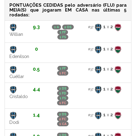
PONTUAÇÕES CEDIDAS pelo adversário (FLU) para
MEIA(S) que jogaram EM CASA nas últimas 5
rodadas:
9.3
1
x
2
#37
1 A
2 DS
1 FF
Willian
1 FS
0
1
x
2
#37
Edenílson
0.5
1
x
2
1 FF
#37
1 FC
Cuéllar
4.4
1
x
2
2 DS
#37
1 FD
Cristaldo
1 FS
1 FC
1.4
1
x
2
2 DS
#37
2 FC
Dodi
1 CA
1.9
1
x
2
1 DS
#37