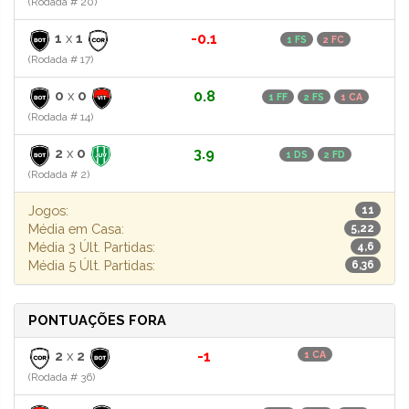
(Rodada # 20)
1
x
1
-0.1
1 FS
2 FC
(Rodada # 17)
0
x
0
0.8
1 FF
2 FS
1 CA
(Rodada # 14)
2
x
0
3.9
1 DS
2 FD
(Rodada # 2)
Jogos:
11
Média em Casa:
5,22
Média 3 Últ. Partidas:
4,6
Média 5 Últ. Partidas:
6,36
PONTUAÇÕES FORA
2
x
2
-1
1 CA
(Rodada # 36)