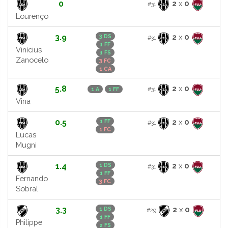
0
2
x
0
#31
Lourenço
3.9
2
x
0
3 DS
#31
1 FF
Vinícius
1 FS
Zanocelo
3 FC
1 CA
5.8
2
x
0
#31
1 A
1 FF
Vina
0.5
2
x
0
1 FF
#31
1 FC
Lucas
Mugni
1.4
2
x
0
1 DS
#31
1 FF
Fernando
3 FC
Sobral
3.3
2
x
0
1 DS
#29
1 FF
Philippe
2 FS