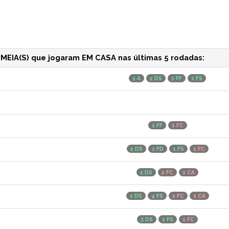
EIA(S) que jogaram EM CASA nas últimas 5 rodadas:
1 A
2 DS
1 FF
1 FS
1 FF
1 FC
2 DS
1 FD
1 FS
1 FC
2 DS
2 FC
1 CA
1 DS
4 FS
2 FC
1 CA
3 DS
1 FS
1 FC