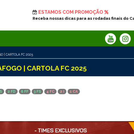
ESTAMOS COM PROMOÇÃO
Receba nossas dicas para as rodadas finais do C
O | CARTOLA FC 2025
AFOGO | CARTOLA FC 2025
S
2 FD
6 FF
3 FS
4 FC
2 I
1 CA