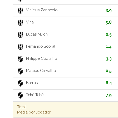
Vinícius Zanocelo
3.9
Vina
5.8
Lucas Mugni
0.5
Fernando Sobral
1.4
Philippe Coutinho
3.3
Mateus Carvalho
0.5
Barros
6.4
Tchê Tchê
7.9
Total:
Média por Jogador: