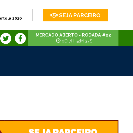
SEJA PARCEIRO
artola 2026
MERCADO ABERTO - RODADA #22
0D 7H 52M 36S