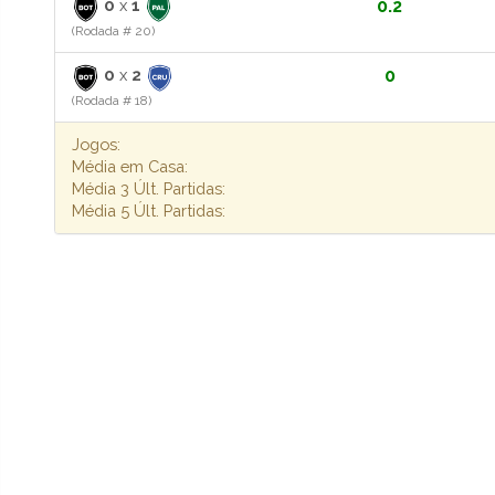
0
x
1
0.2
(Rodada # 20)
0
x
2
0
(Rodada # 18)
Jogos:
Média em Casa:
Média 3 Últ. Partidas:
Média 5 Últ. Partidas: