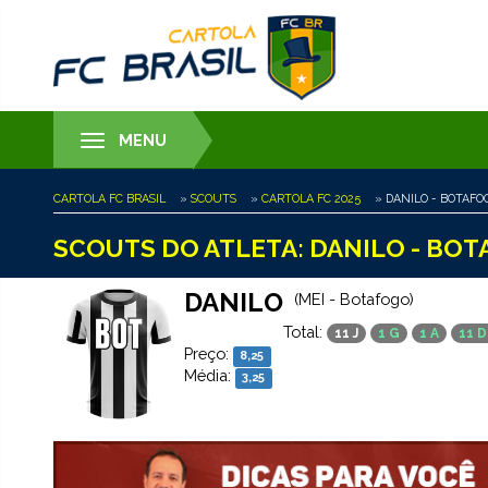
MENU
Toggle
navigation
CARTOLA FC BRASIL
»
SCOUTS
»
CARTOLA FC 2025
» DANILO - BOTAFOG
SCOUTS DO ATLETA: DANILO - BOT
DANILO
(MEI - Botafogo)
Total:
11 J
1 G
1 A
11 D
Preço:
8,25
Média:
3,25