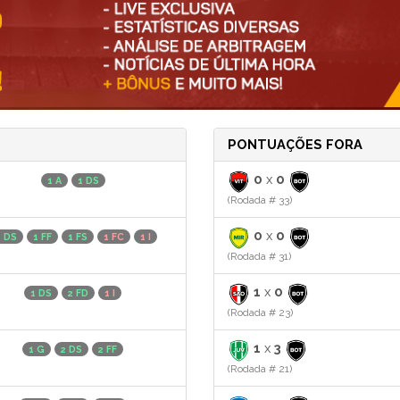
PONTUAÇÕES FORA
0
x
0
1 A
1 DS
(Rodada # 33)
0
x
0
2 DS
1 FF
1 FS
1 FC
1 I
(Rodada # 31)
1
x
0
1 DS
2 FD
1 I
(Rodada # 23)
1
x
3
1 G
2 DS
2 FF
(Rodada # 21)