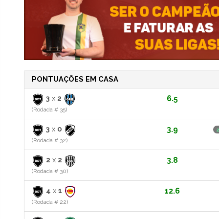
PONTUAÇÕES EM CASA
3
x
2
6.5
(Rodada # 35)
3
x
0
3.9
(Rodada # 32)
2
x
2
3.8
(Rodada # 30)
4
x
1
12.6
(Rodada # 22)