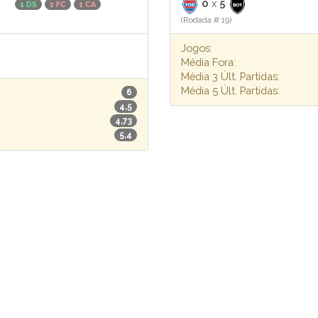
0
x
5
1 DS
1 FC
1 CA
(Rodada # 19)
Jogos:
Média Fora:
Média 3 Últ. Partidas:
Média 5 Últ. Partidas:
6
4,5
4,73
5,4