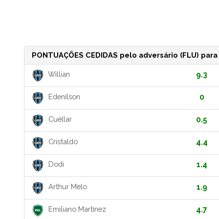
PONTUAÇÕES CEDIDAS pelo adversário (FLU) para M
Willian
9.3
Edenílson
0
Cuéllar
0.5
Cristaldo
4.4
Dodi
1.4
Arthur Melo
1.9
Emiliano Martínez
4.7