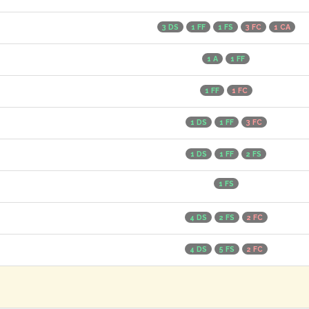
3 DS
1 FF
1 FS
3 FC
1 CA
1 A
1 FF
1 FF
1 FC
1 DS
1 FF
3 FC
1 DS
1 FF
2 FS
1 FS
4 DS
2 FS
2 FC
4 DS
5 FS
2 FC