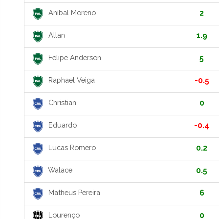
Aníbal Moreno
2
Allan
1.9
Felipe Anderson
5
Raphael Veiga
-0.5
Christian
0
Eduardo
-0.4
Lucas Romero
0.2
Walace
0.5
Matheus Pereira
6
Lourenço
0