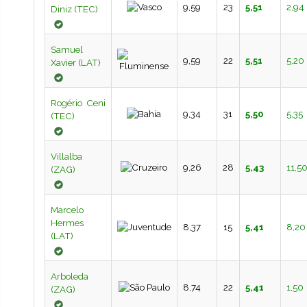
9,59
23
5,51
2,94
Diniz (TEC)
Samuel
9,59
22
5,51
5,20
Xavier (LAT)
Rogério Ceni
9,34
31
5,50
5,35
(TEC)
Villalba
9,26
28
5,43
11,5
(ZAG)
Marcelo
Hermes
8,37
15
5,41
8,20
(LAT)
Arboleda
8,74
22
5,41
1,50
(ZAG)