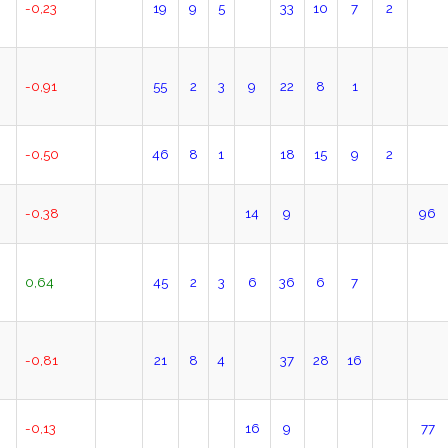
-0,23
19
9
5
33
10
7
2
-0,91
55
2
3
9
22
8
1
-0,50
46
8
1
18
15
9
2
-0,38
14
9
96
0,64
45
2
3
6
36
6
7
-0,81
21
8
4
37
28
16
-0,13
16
9
77