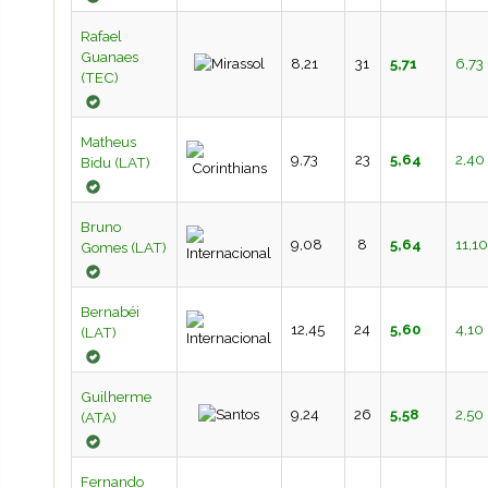
Rafael
Guanaes
8,21
31
5,71
6,73
(TEC)
Matheus
9,73
23
5,64
2,40
Bidu (LAT)
Bruno
9,08
8
5,64
11,10
Gomes (LAT)
Bernabéi
12,45
24
5,60
4,10
(LAT)
Guilherme
9,24
26
5,58
2,50
(ATA)
Fernando