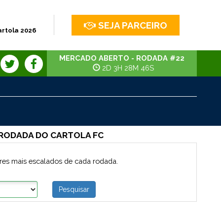
SEJA PARCEIRO
artola 2026
MERCADO ABERTO - RODADA #22
2D 3H 28M 45S
 RODADA DO CARTOLA FC
res mais escalados de cada rodada.