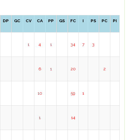
DP
GC
CV
CA
PP
GS
FC
I
PS
PC
PI
1
4
1
34
7
3
6
1
20
2
10
59
1
1
14