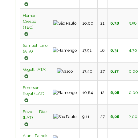
Hernán
Crespo
10,60
21
6,38
3,58
(TEC)
Samuel Lino
13,91
16
6,31
4,30
(ATA)
Vegetti (ATA)
13,40
27
6,17
0,00
Emerson
10,84
12
6,08
0,00
Royal (LAT)
Enzo Díaz
9,11
27
6,06
2,00
(LAT)
Alan Patrick