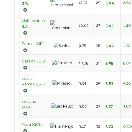
12,52
25
5,94
2,00
(MEI)
Matheuzinho
10,02
27
5,93
1,40
(LAT)
Barreal (MEI)
9,78
28
5,92
1,20
Cássio (GOL)
10,75
31
5,85
9,90
Lucas
9,34
25
5,83
5,20
Ramon (LAT)
Luciano
9,66
27
5,77
3,80
(ATA)
Rossi (GOL)
9,17
32
5,72
0,60