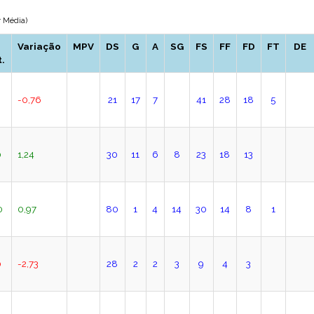
 Média)
Variação
MPV
DS
G
A
SG
FS
FF
FD
FT
DE
.
-0,76
21
17
7
41
28
18
5
0
1,24
30
11
6
8
23
18
13
0
0,97
80
1
4
14
30
14
8
1
0
-2,73
28
2
2
3
9
4
3