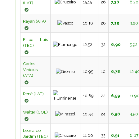
15,15
26
7,38
8,20
(LAT)
Rayan (ATA)
10,18
28
7,29
9,20
Filipe Luís
12,52
32
6,90
5,92
(TEC)
Carlos
Vinícius
10,95
10
6,78
12,4
(ATA)
Renê (LAT)
10,89
22
6,59
11,9
Walter (GOL)
10,53
24
6,58
4,50
Leonardo
11,00
33
6,51
6,67
Jardim (TEC)