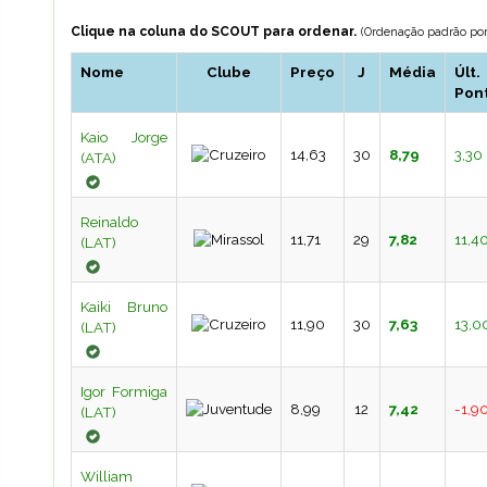
Clique na coluna do SCOUT para ordenar.
(Ordenação padrão por
Nome
Clube
Preço
J
Média
Últ.
Pont
Kaio Jorge
14,63
30
8,79
3,30
(ATA)
Reinaldo
11,71
29
7,82
11,4
(LAT)
Kaiki Bruno
11,90
30
7,63
13,0
(LAT)
Igor Formiga
8,99
12
7,42
-1,9
(LAT)
William