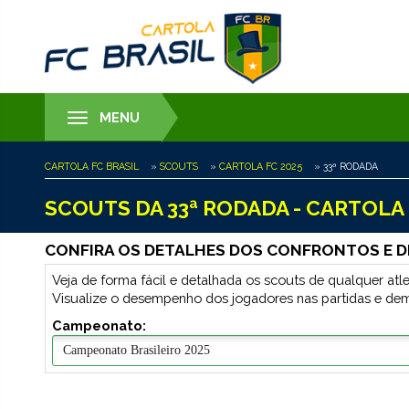
MENU
Toggle
navigation
CARTOLA FC BRASIL
»
SCOUTS
»
CARTOLA FC 2025
» 33ª RODADA
SCOUTS DA 33ª RODADA - CARTOLA 
CONFIRA OS DETALHES DOS CONFRONTOS E D
Veja de forma fácil e detalhada os scouts de qualquer a
Visualize o desempenho dos jogadores nas partidas e de
Campeonato: