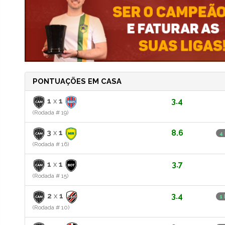
PONTUAÇÕES EM CASA
1
x
1
3.4
(Rodada # 19)
3
x
1
8.6
4
(Rodada # 16)
1
x
1
3.7
(Rodada # 15)
2
x
1
3.4
1
(Rodada # 10)