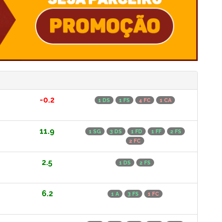
-0.2
1 DS
1 FS
4 FC
1 CA
11.9
1 SG
3 DS
1 FD
1 FF
2 FS
2 FC
2.5
1 DS
2 FS
6.2
1 A
3 FS
1 FC