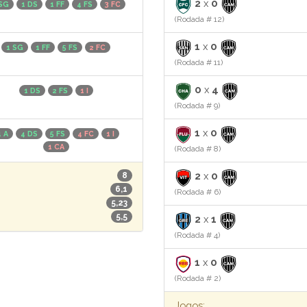
2
x
0
 SG
1 DS
1 FF
4 FS
3 FC
(Rodada # 12)
1
x
0
1 SG
1 FF
5 FS
2 FC
(Rodada # 11)
0
x
4
1 DS
2 FS
1 I
(Rodada # 9)
1
x
0
1 A
4 DS
5 FS
4 FC
1 I
1 CA
(Rodada # 8)
2
x
0
8
6,1
(Rodada # 6)
5,23
5,5
2
x
1
(Rodada # 4)
1
x
0
(Rodada # 2)
Jogos: