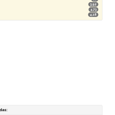
3,92
4,73
4,18
das: