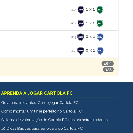
1
x
1
#15
1
x
1
#15
0
x
1
#13
0
x
1
#13
46,9
3,35
APRENDA A JOGAR CARTOLA FC
Guia para iniciantes: Como jogar Cartola FC
Como montar um time perfeito no Cartola FC
Sistema de valorização do Cartola FC nas primeiras rodadas
10 Dicas Básicas para ser o cara do Cartola FC