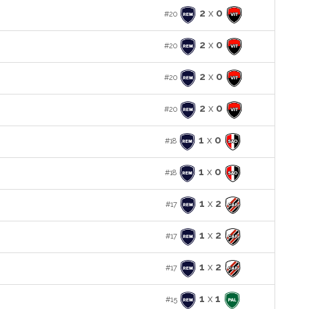
2
x
0
#20
2
x
0
#20
2
x
0
#20
2
x
0
#20
1
x
0
#18
1
x
0
#18
1
x
2
#17
1
x
2
#17
1
x
2
#17
1
x
1
#15