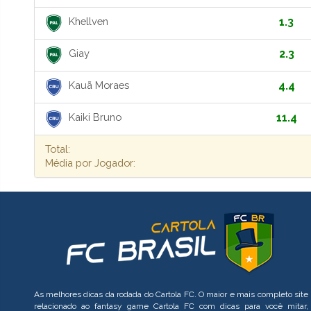
Khellven
1.3
Giay
2.3
Kauã Moraes
4.4
Kaiki Bruno
11.4
Total:
Média por Jogador:
As melhores dicas da rodada do Cartola FC. O maior e mais completo site
relacionado ao fantasy game Cartola FC com dicas para você mitar,