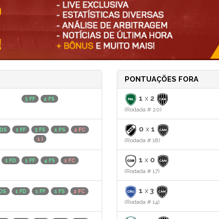
PONTUAÇÕES FORA
1
x
2
3 FF
2 FS
(Rodada # 20)
0
x
1
 DS
1 FF
3 FS
1 PS
2 FC
1 I
(Rodada # 18)
1
x
0
1 FD
1 FF
4 FS
1 FC
(Rodada # 17)
1
x
3
 DS
1 FD
1 FF
1 FS
2 FC
(Rodada # 14)