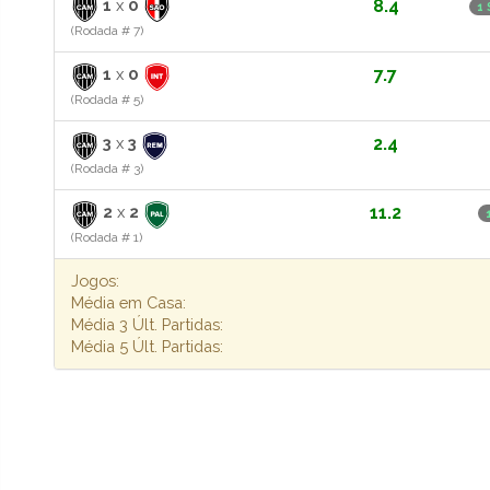
1
x
0
8.4
1
(Rodada # 7)
1
x
0
7.7
(Rodada # 5)
3
x
3
2.4
(Rodada # 3)
2
x
2
11.2
(Rodada # 1)
Jogos:
Média em Casa:
Média 3 Últ. Partidas:
Média 5 Últ. Partidas: