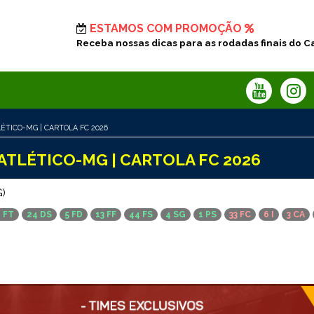
ESTAMOS COM PROMOÇÃO
Receba nossas dicas para as rodadas finais do C
ÉTICO-MG | CARTOLA FC 2026
ATLÉTICO-MG | CARTOLA FC 2026
G)
1 FT
24 DS
5 FD
13 FF
44 FS
4 SG
1 PS
33 FC
6 I
3 CA