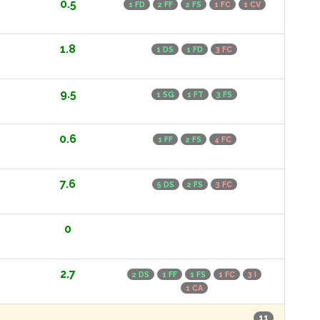
0.5
1 FD
2 FF
2 FS
1 FC
1 CV
1.8
1 DS
1 FD
3 FC
9.5
1 SG
1 FT
3 FS
0.6
1 FF
2 FS
4 FC
7.6
5 DS
2 FS
3 FC
0
2.7
2 DS
1 FF
1 FS
1 FC
3 I
1 CA
11