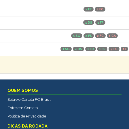
2 FF
1 FC
1 DS
1 FF
1 SG
2 FS
2 FC
1 CA
1 SG
4 DS
1 FD
1 FS
4 FC
1 I
QUEM SOMOS
Sobre o Cartola FC Brasil
Entre em Contato
Política de Privacidade
DICAS DA RODADA