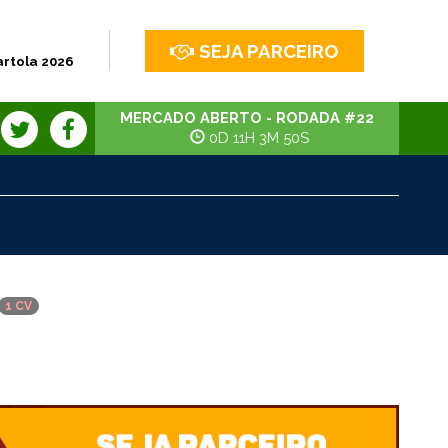
SEJA PARCEIRO
artola 2026
MERCADO ABERTO - RODADA #22
0D 11H 3M 49S
1 CV