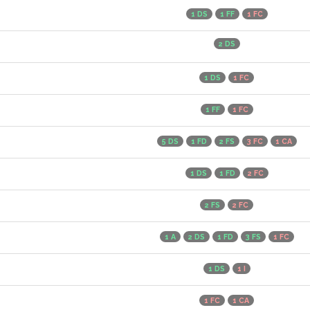
1 DS
1 FF
1 FC
2 DS
1 DS
1 FC
1 FF
1 FC
5 DS
1 FD
2 FS
3 FC
1 CA
1 DS
1 FD
2 FC
2 FS
2 FC
1 A
2 DS
1 FD
3 FS
1 FC
1 DS
1 I
1 FC
1 CA