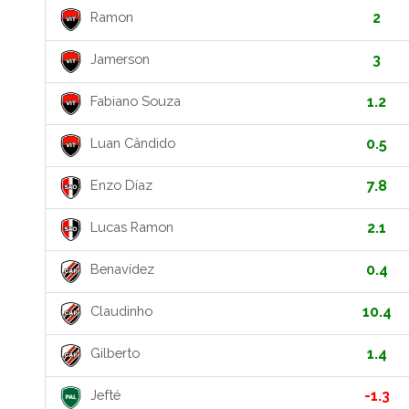
Ramon
2
Jamerson
3
Fabiano Souza
1.2
Luan Cândido
0.5
Enzo Díaz
7.8
Lucas Ramon
2.1
Benavídez
0.4
Claudinho
10.4
Gilberto
1.4
Jefté
-1.3